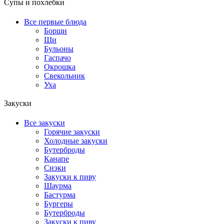
Супы и похлебки
Все первые блюда
Борщи
Щи
Бульоны
Гаспачо
Окрошка
Свекольник
Уха
Закуски
Все закуски
Горячие закуски
Холодные закуски
Бутерброды
Канапе
Снэки
Закуски к пиву
Шаурма
Бастурма
Бургеры
Бутерброды
Закуски к пиву