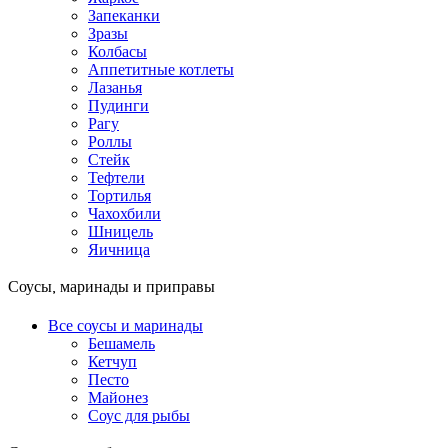
Запеканки
Зразы
Колбасы
Аппетитные котлеты
Лазанья
Пудинги
Рагу
Роллы
Стейк
Тефтели
Тортилья
Чахохбили
Шницель
Яичница
Соусы, маринады и приправы
Все соусы и маринады
Бешамель
Кетчуп
Песто
Майонез
Соус для рыбы