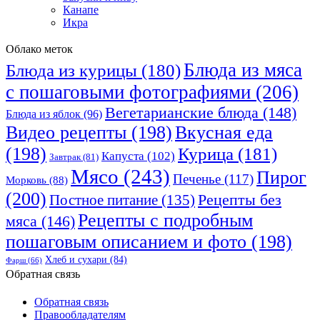
Канапе
Икра
Облако меток
Блюда из мяса
Блюда из курицы
(180)
с пошаговыми фотографиями
(206)
Вегетарианские блюда
(148)
Блюда из яблок
(96)
Видео рецепты
(198)
Вкусная еда
(198)
Курица
(181)
Капуста
(102)
Завтрак
(81)
Мясо
(243)
Пирог
Печенье
(117)
Морковь
(88)
(200)
Рецепты без
Постное питание
(135)
Рецепты с подробным
мяса
(146)
пошаговым описанием и фото
(198)
Хлеб и сухари
(84)
Фарш
(66)
Обратная связь
Обратная связь
Правообладателям