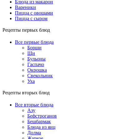
Блюда из макарон
Вареники
Пицца с овощами
Пицца с сыром
Рецепты первых блюд
Все первые блюда
Борщи
Щи
Бульоны
Гаспачо
Окрошка
Свекольник
Уха
Рецепты вторых блюд
Все вторые блюда
Азу
Бефстроганов
Бешбармак
Блюда из яиц
Долма
Жаркое