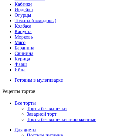
Кабачки
Индейка
Огурцы
Томаты (помидоры)
Колбаса
Капуста
Морковь
Мясо
Баранина
Свинина
Курица
Фарш
Яйца
Готовим в мультиварке
Рецепты тортов
Все торты
Торты без выпечки
Заварной торт
Торты без выпечки твороженные
Для диеты
Постное питание