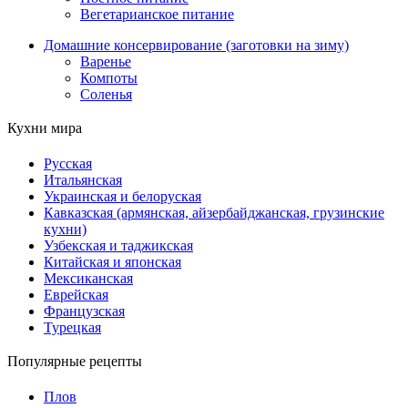
Вегетарианское питание
Домашние консервирование (заготовки на зиму)
Варенье
Компоты
Соленья
Кухни мира
Русская
Итальянская
Украинская и белоруская
Кавказская (армянская, айзербайджанская, грузинские
кухни)
Узбекская и таджикская
Китайская и японская
Мексиканская
Еврейская
Французская
Турецкая
Популярные рецепты
Плов