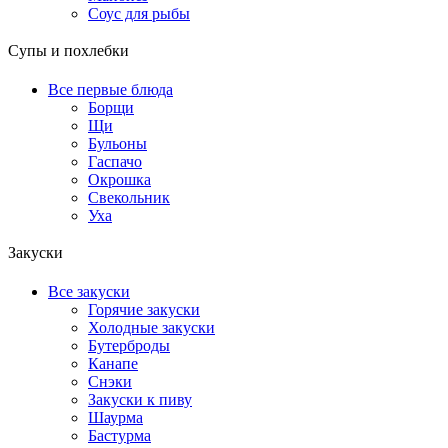
Соус для рыбы
Супы и похлебки
Все первые блюда
Борщи
Щи
Бульоны
Гаспачо
Окрошка
Свекольник
Уха
Закуски
Все закуски
Горячие закуски
Холодные закуски
Бутерброды
Канапе
Снэки
Закуски к пиву
Шаурма
Бастурма