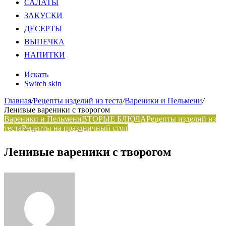
САЛАТЫ
ЗАКУСКИ
ДЕСЕРТЫ
ВЫПЕЧКА
НАПИТКИ
Искать
Switch skin
Главная
/
Рецепты изделий из теста
/
Вареники и Пельмени
/
Ленивые вареники с творогом
Вареники и Пельмени
ВТОРЫЕ БЛЮДА
Рецепты изделий из
теста
Рецепты на праздничный стол
Ленивые вареники с творогом