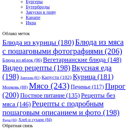
Бургеры
Бутерброды
Закуски к пиву
Канапе
Икра
Облако меток
Блюда из мяса
Блюда из курицы
(180)
с пошаговыми фотографиями
(206)
Вегетарианские блюда
(148)
Блюда из яблок
(96)
Видео рецепты
(198)
Вкусная еда
(198)
Курица
(181)
Капуста
(102)
Завтрак
(81)
Мясо
(243)
Пирог
Печенье
(117)
Морковь
(88)
(200)
Рецепты без
Постное питание
(135)
Рецепты с подробным
мяса
(146)
пошаговым описанием и фото
(198)
Хлеб и сухари
(84)
Фарш
(66)
Обратная связь