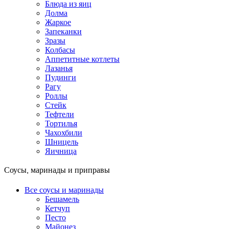
Блюда из яиц
Долма
Жаркое
Запеканки
Зразы
Колбасы
Аппетитные котлеты
Лазанья
Пудинги
Рагу
Роллы
Стейк
Тефтели
Тортилья
Чахохбили
Шницель
Яичница
Соусы, маринады и приправы
Все соусы и маринады
Бешамель
Кетчуп
Песто
Майонез