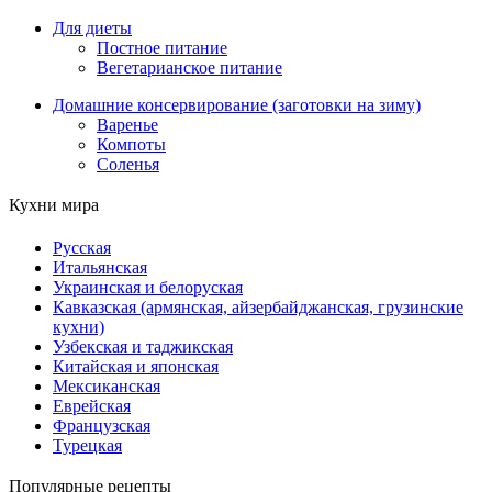
Для диеты
Постное питание
Вегетарианское питание
Домашние консервирование (заготовки на зиму)
Варенье
Компоты
Соленья
Кухни мира
Русская
Итальянская
Украинская и белоруская
Кавказская (армянская, айзербайджанская, грузинские
кухни)
Узбекская и таджикская
Китайская и японская
Мексиканская
Еврейская
Французская
Турецкая
Популярные рецепты