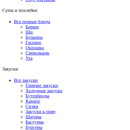
Супы и похлебки
Все первые блюда
Борщи
Щи
Бульоны
Гаспачо
Окрошка
Свекольник
Уха
Закуски
Все закуски
Горячие закуски
Холодные закуски
Бутерброды
Канапе
Снэки
Закуски к пиву
Шаурма
Бастурма
Бургеры