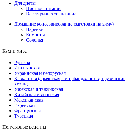
Для диеты
Постное питание
Вегетарианское питание
Домашние консервирование (заготовки на зиму)
Варенье
Компоты
Соленья
Кухни мира
Русская
Итальянская
Украинская и белоруская
Кавказская (армянская, айзербайджанская, грузинские
кухни)
Узбекская и таджикская
Китайская и японская
Мексиканская
Еврейская
Французская
Турецкая
Популярные рецепты