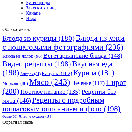
Бутерброды
Закуски к пиву
Канапе
Икра
Облако меток
Блюда из мяса
Блюда из курицы
(180)
с пошаговыми фотографиями
(206)
Вегетарианские блюда
(148)
Блюда из яблок
(96)
Видео рецепты
(198)
Вкусная еда
(198)
Курица
(181)
Капуста
(102)
Завтрак
(81)
Мясо
(243)
Пирог
Печенье
(117)
Морковь
(88)
(200)
Рецепты без
Постное питание
(135)
Рецепты с подробным
мяса
(146)
пошаговым описанием и фото
(198)
Хлеб и сухари
(84)
Фарш
(66)
Обратная связь