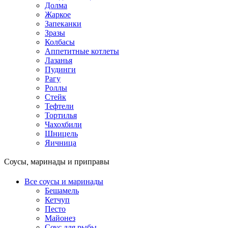
Долма
Жаркое
Запеканки
Зразы
Колбасы
Аппетитные котлеты
Лазанья
Пудинги
Рагу
Роллы
Стейк
Тефтели
Тортилья
Чахохбили
Шницель
Яичница
Соусы, маринады и приправы
Все соусы и маринады
Бешамель
Кетчуп
Песто
Майонез
Соус для рыбы