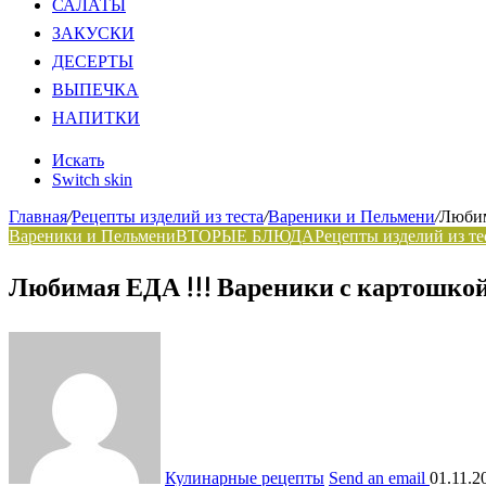
САЛАТЫ
ЗАКУСКИ
ДЕСЕРТЫ
ВЫПЕЧКА
НАПИТКИ
Искать
Switch skin
Главная
/
Рецепты изделий из теста
/
Вареники и Пельмени
/
Любим
Вареники и Пельмени
ВТОРЫЕ БЛЮДА
Рецепты изделий из те
Любимая ЕДА !!! Вареники с картошко
Кулинарные рецепты
Send an email
01.11.2