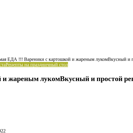
ая ЕДА !!! Вареники с картошкой и жареным лукомВкусный и 
ста
Рецепты на праздничный стол
й и жареным лукомВкусный и простой ре
022