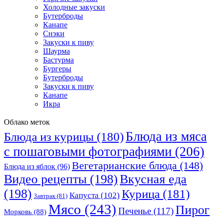
Холодные закуски
Бутерброды
Канапе
Снэки
Закуски к пиву
Шаурма
Бастурма
Бургеры
Бутерброды
Закуски к пиву
Канапе
Икра
Облако меток
Блюда из мяса
Блюда из курицы
(180)
с пошаговыми фотографиями
(206)
Вегетарианские блюда
(148)
Блюда из яблок
(96)
Видео рецепты
(198)
Вкусная еда
(198)
Курица
(181)
Капуста
(102)
Завтрак
(81)
Мясо
(243)
Пирог
Печенье
(117)
Морковь
(88)