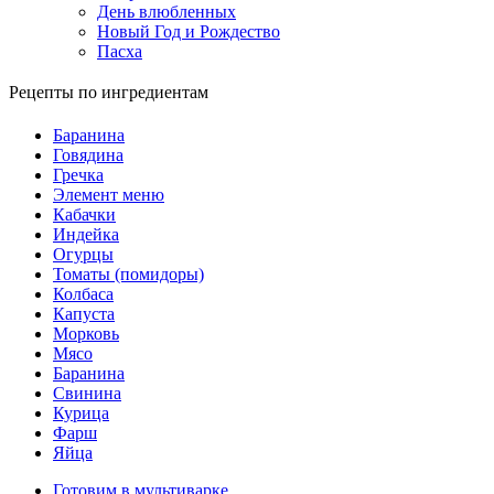
День влюбленных
Новый Год и Рождество
Пасха
Рецепты по ингредиентам
Баранина
Говядина
Гречка
Элемент меню
Кабачки
Индейка
Огурцы
Томаты (помидоры)
Колбаса
Капуста
Морковь
Мясо
Баранина
Свинина
Курица
Фарш
Яйца
Готовим в мультиварке