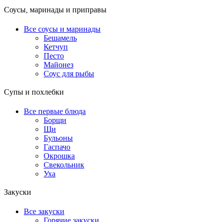
Соусы, маринады и приправы
Все соусы и маринады
Бешамель
Кетчуп
Песто
Майонез
Соус для рыбы
Супы и похлебки
Все первые блюда
Борщи
Щи
Бульоны
Гаспачо
Окрошка
Свекольник
Уха
Закуски
Все закуски
Горячие закуски