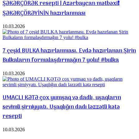
ŞƏKƏRÇÖRƏK resepti | Azərbaycan mətbəxi❗️
ŞƏKƏRÇÖRƏYİNİN hazırlanması
10.03.2026
7 çeşid BULKA hazırlanması. Evdə hazırlanan Şirin
Bulkaların formalaşdırmağın 7 yolu! #bulka
10.03.2026
UMACLI KƏTƏ çox yumşaq və dadlı, uşaqların
sevimli şirniyyatı. Uşaqlığın dadı ləzzətli kətə
resepti
10.03.2026