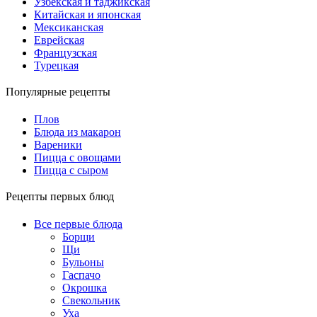
Узбекская и таджикская
Китайская и японская
Мексиканская
Еврейская
Французская
Турецкая
Популярные рецепты
Плов
Блюда из макарон
Вареники
Пицца с овощами
Пицца с сыром
Рецепты первых блюд
Все первые блюда
Борщи
Щи
Бульоны
Гаспачо
Окрошка
Свекольник
Уха