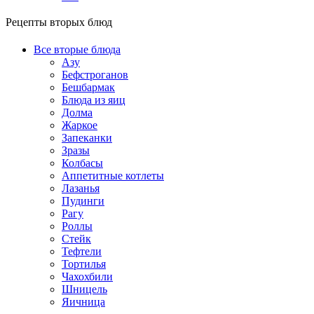
Рецепты вторых блюд
Все вторые блюда
Азу
Бефстроганов
Бешбармак
Блюда из яиц
Долма
Жаркое
Запеканки
Зразы
Колбасы
Аппетитные котлеты
Лазанья
Пудинги
Рагу
Роллы
Стейк
Тефтели
Тортилья
Чахохбили
Шницель
Яичница