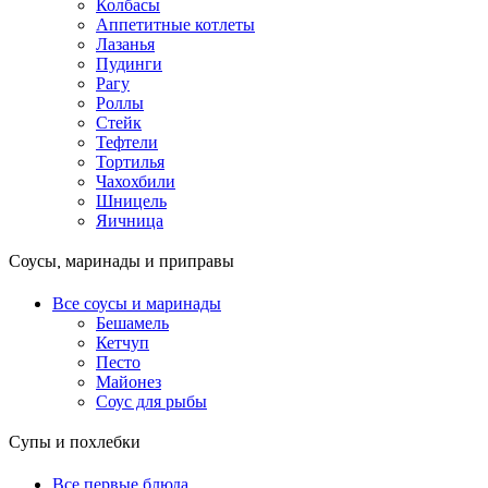
Колбасы
Аппетитные котлеты
Лазанья
Пудинги
Рагу
Роллы
Стейк
Тефтели
Тортилья
Чахохбили
Шницель
Яичница
Соусы, маринады и приправы
Все соусы и маринады
Бешамель
Кетчуп
Песто
Майонез
Соус для рыбы
Супы и похлебки
Все первые блюда