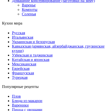
Домашние консервирование (заготовки на зиму)
Варенье
Компоты
Соленья
Кухни мира
Русская
Итальянская
Украинская и белоруская
Кавказская (армянская, айзербайджанская, грузинские
кухни)
Узбекская и таджикская
Китайская и японская
Мексиканская
Еврейская
Французская
Турецкая
Популярные рецепты
Плов
Блюда из макарон
Вареники
Пицца с овощами