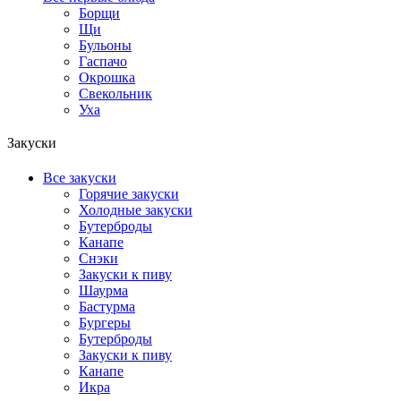
Борщи
Щи
Бульоны
Гаспачо
Окрошка
Свекольник
Уха
Закуски
Все закуски
Горячие закуски
Холодные закуски
Бутерброды
Канапе
Снэки
Закуски к пиву
Шаурма
Бастурма
Бургеры
Бутерброды
Закуски к пиву
Канапе
Икра