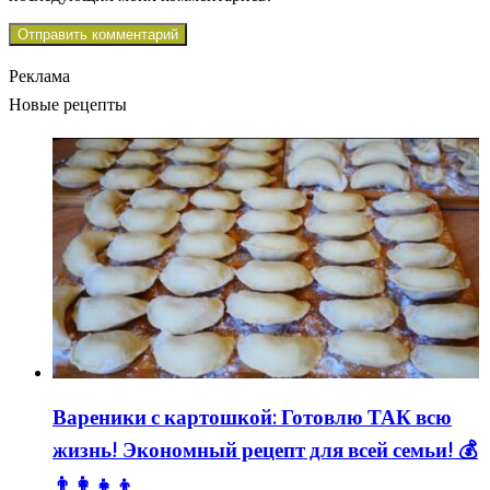
Реклама
Новые рецепты
Вареники с картошкой: Готовлю ТАК всю
жизнь! Экономный рецепт для всей семьи! 💰
👨👩👧👦