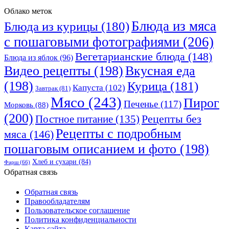
Облако меток
Блюда из мяса
Блюда из курицы
(180)
с пошаговыми фотографиями
(206)
Вегетарианские блюда
(148)
Блюда из яблок
(96)
Видео рецепты
(198)
Вкусная еда
(198)
Курица
(181)
Капуста
(102)
Завтрак
(81)
Мясо
(243)
Пирог
Печенье
(117)
Морковь
(88)
(200)
Рецепты без
Постное питание
(135)
Рецепты с подробным
мяса
(146)
пошаговым описанием и фото
(198)
Хлеб и сухари
(84)
Фарш
(66)
Обратная связь
Обратная связь
Правообладателям
Пользовательское соглашение
Политика конфиденциальности
Карта сайта