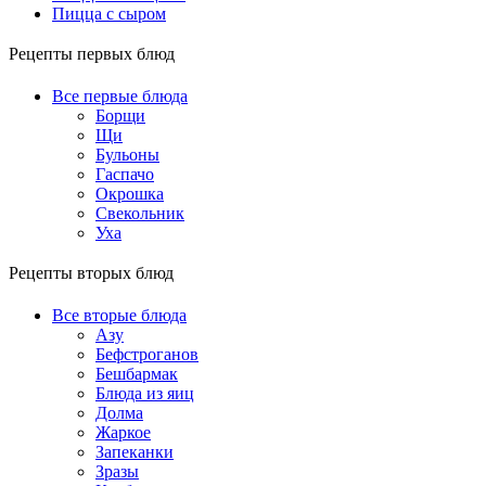
Пицца с сыром
Рецепты первых блюд
Все первые блюда
Борщи
Щи
Бульоны
Гаспачо
Окрошка
Свекольник
Уха
Рецепты вторых блюд
Все вторые блюда
Азу
Бефстроганов
Бешбармак
Блюда из яиц
Долма
Жаркое
Запеканки
Зразы