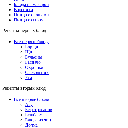
Блюда из макарон
Вареники
Пицца с овощами
Пицца с сыром
Рецепты первых блюд
Все первые блюда
Борщи
Щи
Бульоны
Гаспачо
Окрошка
Свекольник
Уха
Рецепты вторых блюд
Все вторые блюда
Азу
Бефстроганов
Бешбармак
Блюда из яиц
Долма