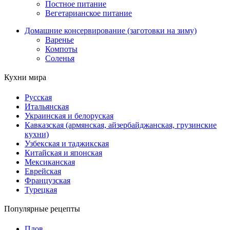
Постное питание
Вегетарианское питание
Домашние консервирование (заготовки на зиму)
Варенье
Компоты
Соленья
Кухни мира
Русская
Итальянская
Украинская и белоруская
Кавказская (армянская, айзербайджанская, грузинские
кухни)
Узбекская и таджикская
Китайская и японская
Мексиканская
Еврейская
Французская
Турецкая
Популярные рецепты
Плов