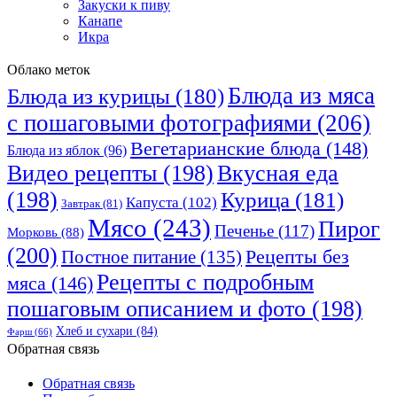
Закуски к пиву
Канапе
Икра
Облако меток
Блюда из мяса
Блюда из курицы
(180)
с пошаговыми фотографиями
(206)
Вегетарианские блюда
(148)
Блюда из яблок
(96)
Видео рецепты
(198)
Вкусная еда
(198)
Курица
(181)
Капуста
(102)
Завтрак
(81)
Мясо
(243)
Пирог
Печенье
(117)
Морковь
(88)
(200)
Рецепты без
Постное питание
(135)
Рецепты с подробным
мяса
(146)
пошаговым описанием и фото
(198)
Хлеб и сухари
(84)
Фарш
(66)
Обратная связь
Обратная связь