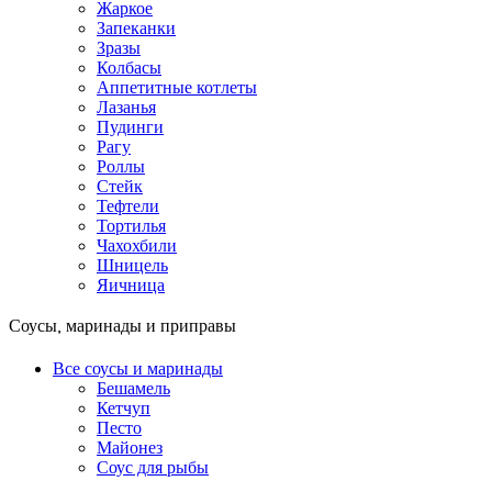
Жаркое
Запеканки
Зразы
Колбасы
Аппетитные котлеты
Лазанья
Пудинги
Рагу
Роллы
Стейк
Тефтели
Тортилья
Чахохбили
Шницель
Яичница
Соусы, маринады и приправы
Все соусы и маринады
Бешамель
Кетчуп
Песто
Майонез
Соус для рыбы