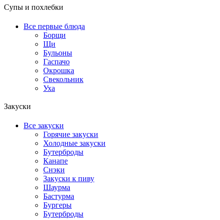
Супы и похлебки
Все первые блюда
Борщи
Щи
Бульоны
Гаспачо
Окрошка
Свекольник
Уха
Закуски
Все закуски
Горячие закуски
Холодные закуски
Бутерброды
Канапе
Снэки
Закуски к пиву
Шаурма
Бастурма
Бургеры
Бутерброды