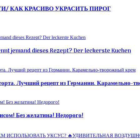
ГИ/ КАК КРАСИВО УКРАСИТЬ ПИРОГ
ennt jemand dieses Rezept? Der leckerste Kuchen
рта. Лучший рецепт из Германии. Карамельно-т
ом! Без желатина! Недорого!