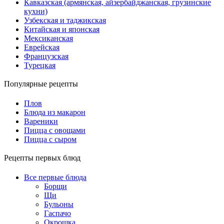
Кавказская (армянская, айзербайджанская, грузинские
кухни)
Узбекская и таджикская
Китайская и японская
Мексиканская
Еврейская
Французская
Турецкая
Популярные рецепты
Плов
Блюда из макарон
Вареники
Пицца с овощами
Пицца с сыром
Рецепты первых блюд
Все первые блюда
Борщи
Щи
Бульоны
Гаспачо
Окрошка