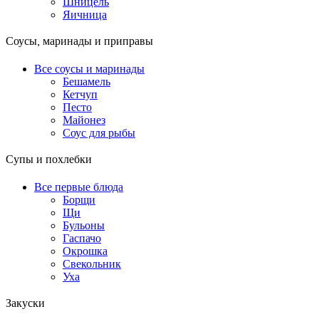
Шницель
Яичница
Соусы, маринады и приправы
Все соусы и маринады
Бешамель
Кетчуп
Песто
Майонез
Соус для рыбы
Супы и похлебки
Все первые блюда
Борщи
Щи
Бульоны
Гаспачо
Окрошка
Свекольник
Уха
Закуски