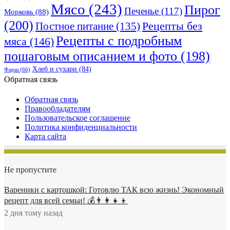
Мясо
(243)
Пирог
Печенье
(117)
Морковь
(88)
(200)
Рецепты без
Постное питание
(135)
Рецепты с подробным
мяса
(146)
пошаговым описанием и фото
(198)
Хлеб и сухари
(84)
Фарш
(66)
Обратная связь
Обратная связь
Правообладателям
Пользовательское соглашение
Политика конфиденциальности
Карта сайта
Не пропустите
Вареники с картошкой: Готовлю ТАК всю жизнь! Экономный
рецепт для всей семьи! 💰👨👩👧👦
2 дня тому назад