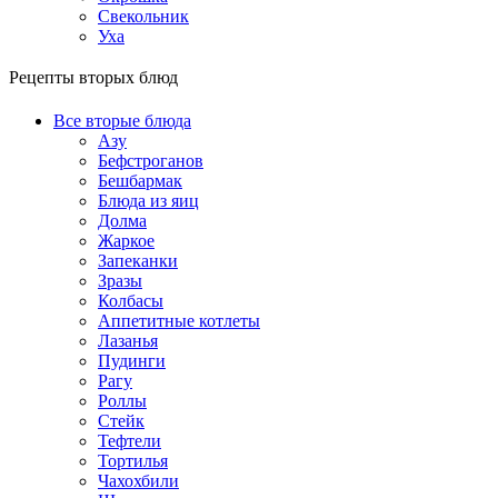
Свекольник
Уха
Рецепты вторых блюд
Все вторые блюда
Азу
Бефстроганов
Бешбармак
Блюда из яиц
Долма
Жаркое
Запеканки
Зразы
Колбасы
Аппетитные котлеты
Лазанья
Пудинги
Рагу
Роллы
Стейк
Тефтели
Тортилья
Чахохбили