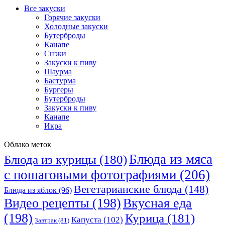
Все закуски
Горячие закуски
Холодные закуски
Бутерброды
Канапе
Снэки
Закуски к пиву
Шаурма
Бастурма
Бургеры
Бутерброды
Закуски к пиву
Канапе
Икра
Облако меток
Блюда из мяса
Блюда из курицы
(180)
с пошаговыми фотографиями
(206)
Вегетарианские блюда
(148)
Блюда из яблок
(96)
Видео рецепты
(198)
Вкусная еда
(198)
Курица
(181)
Капуста
(102)
Завтрак
(81)