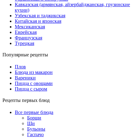
Кавказская (армянская, айзербайджанская, грузинские
кухни)
Узбекская и таджикская
Китайская и японская
Мексиканская
Еврейская
Французская
Турецкая
Популярные рецепты
Плов
Блюда из макарон
Вареники
Пицца с овощами
Пицца с сыром
Рецепты первых блюд
Все первые блюда
Борщи
Щи
Бульоны
Гаспачо