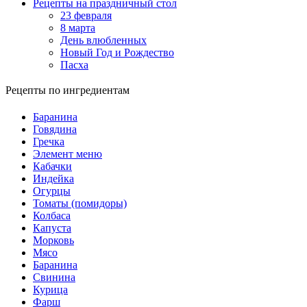
Рецепты на праздничный стол
23 февраля
8 марта
День влюбленных
Новый Год и Рождество
Пасха
Рецепты по ингредиентам
Баранина
Говядина
Гречка
Элемент меню
Кабачки
Индейка
Огурцы
Томаты (помидоры)
Колбаса
Капуста
Морковь
Мясо
Баранина
Свинина
Курица
Фарш