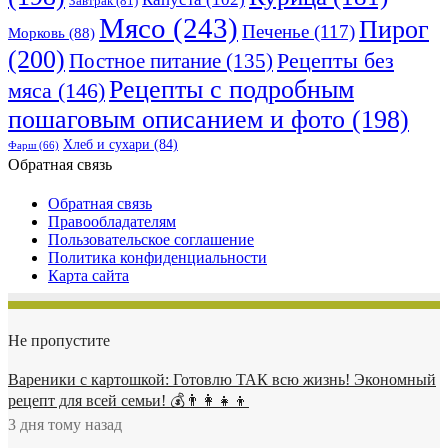
Завтрак
(81)
Мясо
(243)
Пирог
Печенье
(117)
Морковь
(88)
(200)
Рецепты без
Постное питание
(135)
Рецепты с подробным
мяса
(146)
пошаговым описанием и фото
(198)
Хлеб и сухари
(84)
Фарш
(66)
Обратная связь
Обратная связь
Правообладателям
Пользовательское соглашение
Политика конфиденциальности
Карта сайта
Не пропустите
Вареники с картошкой: Готовлю ТАК всю жизнь! Экономный
рецепт для всей семьи! 💰👨👩👧👦
3 дня тому назад