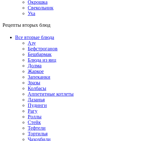
Окрошка
Свекольник
Уха
Рецепты вторых блюд
Все вторые блюда
Азу
Бефстроганов
Бешбармак
Блюда из яиц
Долма
Жаркое
Запеканки
Зразы
Колбасы
Аппетитные котлеты
Лазанья
Пудинги
Рагу
Роллы
Стейк
Тефтели
Тортилья
Чахохбили