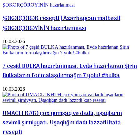
ŞƏKƏRÇÖRƏK resepti | Azərbaycan mətbəxi❗️
ŞƏKƏRÇÖRƏYİNİN hazırlanması
10.03.2026
7 çeşid BULKA hazırlanması. Evdə hazırlanan Şirin
Bulkaların formalaşdırmağın 7 yolu! #bulka
10.03.2026
UMACLI KƏTƏ çox yumşaq və dadlı, uşaqların
sevimli şirniyyatı. Uşaqlığın dadı ləzzətli kətə
resepti