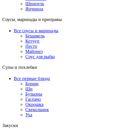
Шницель
Яичница
Соусы, маринады и приправы
Все соусы и маринады
Бешамель
Кетчуп
Песто
Майонез
Соус для рыбы
Супы и похлебки
Все первые блюда
Борщи
Щи
Бульоны
Гаспачо
Окрошка
Свекольник
Уха
Закуски