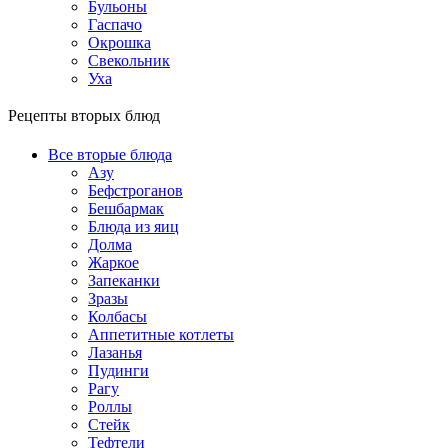
Бульоны
Гаспачо
Окрошка
Свекольник
Уха
Рецепты вторых блюд
Все вторые блюда
Азу
Бефстроганов
Бешбармак
Блюда из яиц
Долма
Жаркое
Запеканки
Зразы
Колбасы
Аппетитные котлеты
Лазанья
Пудинги
Рагу
Роллы
Стейк
Тефтели