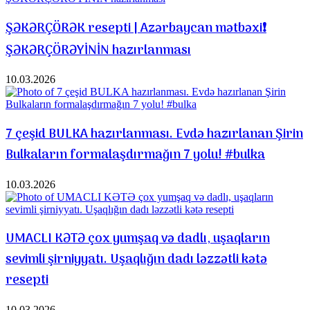
ŞƏKƏRÇÖRƏK resepti | Azərbaycan mətbəxi❗️
ŞƏKƏRÇÖRƏYİNİN hazırlanması
10.03.2026
7 çeşid BULKA hazırlanması. Evdə hazırlanan Şirin
Bulkaların formalaşdırmağın 7 yolu! #bulka
10.03.2026
UMACLI KƏTƏ çox yumşaq və dadlı, uşaqların
sevimli şirniyyatı. Uşaqlığın dadı ləzzətli kətə
resepti
10.03.2026