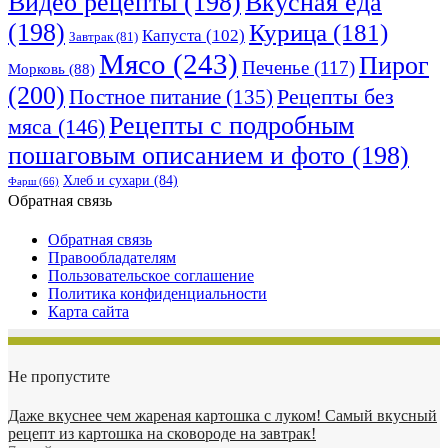
Видео рецепты
(198)
Вкусная еда
(198)
Курица
(181)
Капуста
(102)
Завтрак
(81)
Мясо
(243)
Пирог
Печенье
(117)
Морковь
(88)
(200)
Рецепты без
Постное питание
(135)
Рецепты с подробным
мяса
(146)
пошаговым описанием и фото
(198)
Хлеб и сухари
(84)
Фарш
(66)
Обратная связь
Обратная связь
Правообладателям
Пользовательское соглашение
Политика конфиденциальности
Карта сайта
Не пропустите
Даже вкуснее чем жареная картошка с луком! Самый вкусный
рецепт из картошка на сковороде на завтрак!