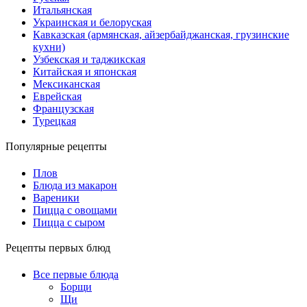
Итальянская
Украинская и белоруская
Кавказская (армянская, айзербайджанская, грузинские
кухни)
Узбекская и таджикская
Китайская и японская
Мексиканская
Еврейская
Французская
Турецкая
Популярные рецепты
Плов
Блюда из макарон
Вареники
Пицца с овощами
Пицца с сыром
Рецепты первых блюд
Все первые блюда
Борщи
Щи