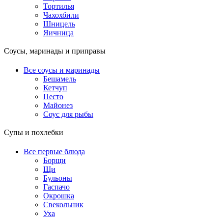
Тортилья
Чахохбили
Шницель
Яичница
Соусы, маринады и приправы
Все соусы и маринады
Бешамель
Кетчуп
Песто
Майонез
Соус для рыбы
Супы и похлебки
Все первые блюда
Борщи
Щи
Бульоны
Гаспачо
Окрошка
Свекольник
Уха