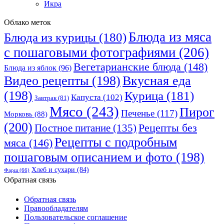
Икра
Облако меток
Блюда из мяса
Блюда из курицы
(180)
с пошаговыми фотографиями
(206)
Вегетарианские блюда
(148)
Блюда из яблок
(96)
Видео рецепты
(198)
Вкусная еда
(198)
Курица
(181)
Капуста
(102)
Завтрак
(81)
Мясо
(243)
Пирог
Печенье
(117)
Морковь
(88)
(200)
Рецепты без
Постное питание
(135)
Рецепты с подробным
мяса
(146)
пошаговым описанием и фото
(198)
Хлеб и сухари
(84)
Фарш
(66)
Обратная связь
Обратная связь
Правообладателям
Пользовательское соглашение