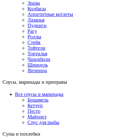
Зразы
Колбасы
Аппетитные котлеты
Лазанья
Пудинги
Рагу
Роллы
Стейк
Тефтели
Тортилья
Чахохбили
Шницель
Яичница
Соусы, маринады и приправы
Все соусы и маринады
Бешамель
Кетчуп
Песто
Майонез
Соус для рыбы
Супы и похлебки