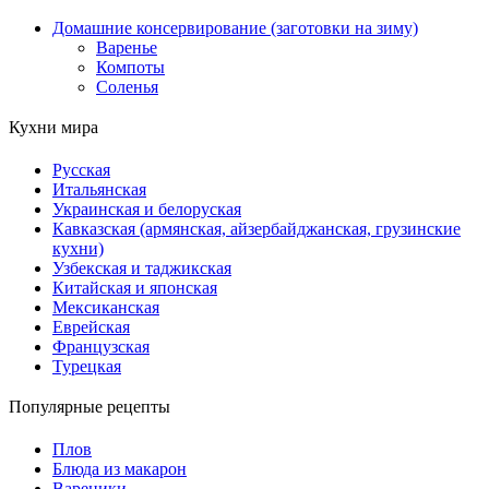
Домашние консервирование (заготовки на зиму)
Варенье
Компоты
Соленья
Кухни мира
Русская
Итальянская
Украинская и белоруская
Кавказская (армянская, айзербайджанская, грузинские
кухни)
Узбекская и таджикская
Китайская и японская
Мексиканская
Еврейская
Французская
Турецкая
Популярные рецепты
Плов
Блюда из макарон
Вареники