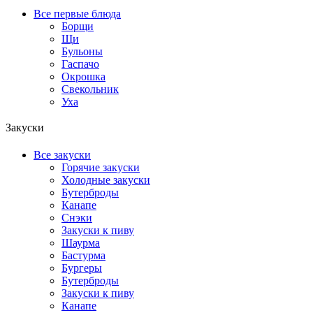
Все первые блюда
Борщи
Щи
Бульоны
Гаспачо
Окрошка
Свекольник
Уха
Закуски
Все закуски
Горячие закуски
Холодные закуски
Бутерброды
Канапе
Снэки
Закуски к пиву
Шаурма
Бастурма
Бургеры
Бутерброды
Закуски к пиву
Канапе