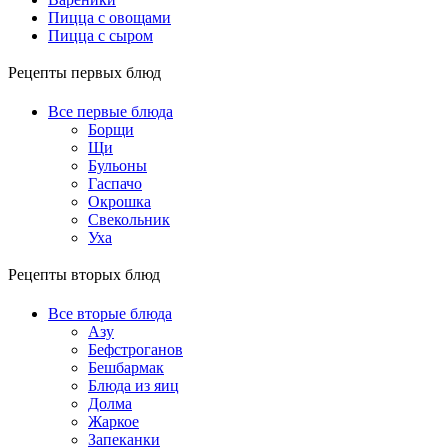
Пицца с овощами
Пицца с сыром
Рецепты первых блюд
Все первые блюда
Борщи
Щи
Бульоны
Гаспачо
Окрошка
Свекольник
Уха
Рецепты вторых блюд
Все вторые блюда
Азу
Бефстроганов
Бешбармак
Блюда из яиц
Долма
Жаркое
Запеканки