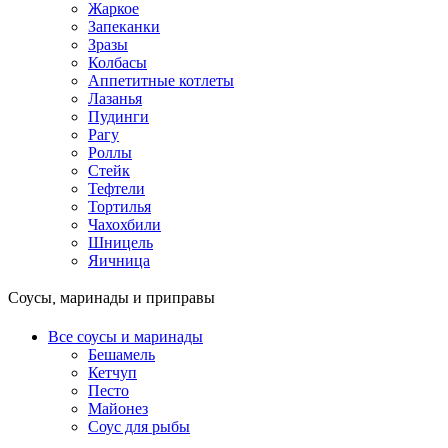
Жаркое
Запеканки
Зразы
Колбасы
Аппетитные котлеты
Лазанья
Пудинги
Рагу
Роллы
Стейк
Тефтели
Тортилья
Чахохбили
Шницель
Яичница
Соусы, маринады и приправы
Все соусы и маринады
Бешамель
Кетчуп
Песто
Майонез
Соус для рыбы