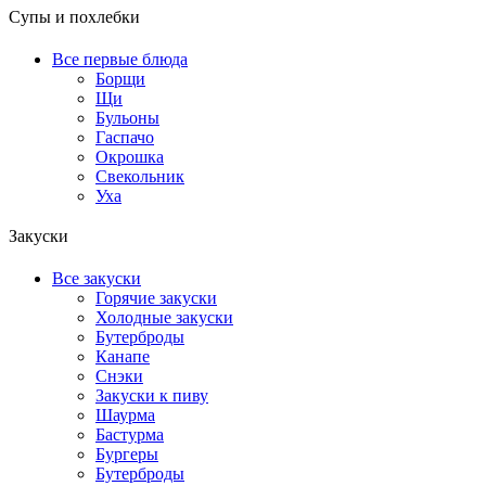
Супы и похлебки
Все первые блюда
Борщи
Щи
Бульоны
Гаспачо
Окрошка
Свекольник
Уха
Закуски
Все закуски
Горячие закуски
Холодные закуски
Бутерброды
Канапе
Снэки
Закуски к пиву
Шаурма
Бастурма
Бургеры
Бутерброды