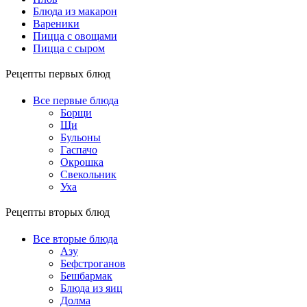
Блюда из макарон
Вареники
Пицца с овощами
Пицца с сыром
Рецепты первых блюд
Все первые блюда
Борщи
Щи
Бульоны
Гаспачо
Окрошка
Свекольник
Уха
Рецепты вторых блюд
Все вторые блюда
Азу
Бефстроганов
Бешбармак
Блюда из яиц
Долма