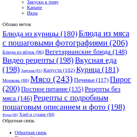
Закуски к пиву
Канапе
Икра
Облако меток
Блюда из мяса
Блюда из курицы
(180)
с пошаговыми фотографиями
(206)
Вегетарианские блюда
(148)
Блюда из яблок
(96)
Видео рецепты
(198)
Вкусная еда
(198)
Курица
(181)
Капуста
(102)
Завтрак
(81)
Мясо
(243)
Пирог
Печенье
(117)
Морковь
(88)
(200)
Рецепты без
Постное питание
(135)
Рецепты с подробным
мяса
(146)
пошаговым описанием и фото
(198)
Хлеб и сухари
(84)
Фарш
(66)
Обратная связь
Обратная связь