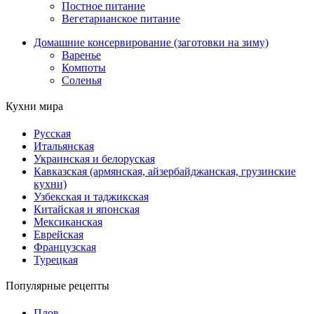
Постное питание
Вегетарианское питание
Домашние консервирование (заготовки на зиму)
Варенье
Компоты
Соленья
Кухни мира
Русская
Итальянская
Украинская и белоруская
Кавказская (армянская, айзербайджанская, грузинские
кухни)
Узбекская и таджикская
Китайская и японская
Мексиканская
Еврейская
Французская
Турецкая
Популярные рецепты
Плов