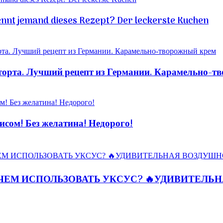
ennt jemand dieses Rezept? Der leckerste Kuchen
рта. Лучший рецепт из Германии. Карамельно-т
ом! Без желатина! Недорого!
ЧЕМ ИСПОЛЬЗОВАТЬ УКСУС? 🔥УДИВИТЕЛЬ