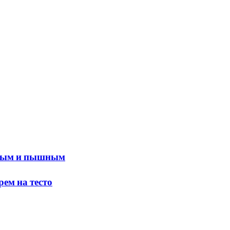
ным и пышным
м на тесто