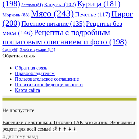
(198)
Курица
(181)
Капуста
(102)
Завтрак
(81)
Мясо
(243)
Пирог
Печенье
(117)
Морковь
(88)
(200)
Рецепты без
Постное питание
(135)
Рецепты с подробным
мяса
(146)
пошаговым описанием и фото
(198)
Хлеб и сухари
(84)
Фарш
(66)
Обратная связь
Обратная связь
Правообладателям
Пользовательское соглашение
Политика конфиденциальности
Карта сайта
Не пропустите
Вареники с картошкой: Готовлю ТАК всю жизнь! Экономный
рецепт для всей семьи! 💰👨👩👧👦
4 дня тому назад