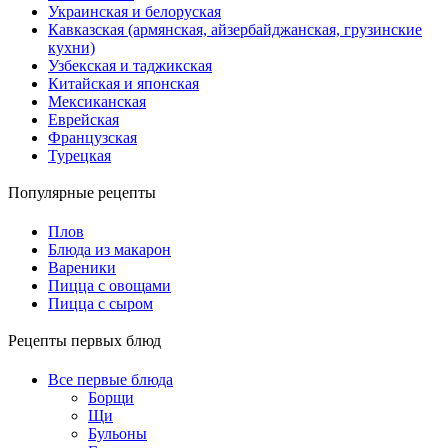
Украинская и белоруская
Кавказская (армянская, айзербайджанская, грузинские
кухни)
Узбекская и таджикская
Китайская и японская
Мексиканская
Еврейская
Французская
Турецкая
Популярные рецепты
Плов
Блюда из макарон
Вареники
Пицца с овощами
Пицца с сыром
Рецепты первых блюд
Все первые блюда
Борщи
Щи
Бульоны