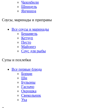
Чахохбили
Шницель
Яичница
Соусы, маринады и приправы
Все соусы и маринады
Бешамель
Кетчуп
Песто
Майонез
Соус для рыбы
Супы и похлебки
Все первые блюда
Борщи
Щи
Бульоны
Гаспачо
Окрошка
Свекольник
Уха