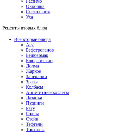
Гаспачо
Окрошка
Свекольник
Уха
Рецепты вторых блюд
Все вторые блюда
Азу
Бефстроганов
Бешбармак
Блюда из яиц
Долма
Жаркое
Запеканки
Зразы
Колбасы
Аппетитные котлеты
Лазанья
Пудинги
Рагу
Роллы
Стейк
Тефтели
Тортилья