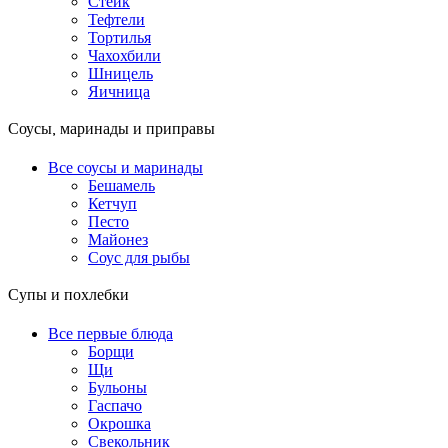
Стейк
Тефтели
Тортилья
Чахохбили
Шницель
Яичница
Соусы, маринады и приправы
Все соусы и маринады
Бешамель
Кетчуп
Песто
Майонез
Соус для рыбы
Супы и похлебки
Все первые блюда
Борщи
Щи
Бульоны
Гаспачо
Окрошка
Свекольник