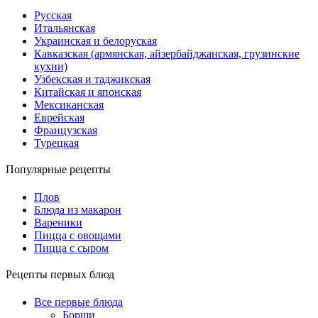
Русская
Итальянская
Украинская и белоруская
Кавказская (армянская, айзербайджанская, грузинские
кухни)
Узбекская и таджикская
Китайская и японская
Мексиканская
Еврейская
Французская
Турецкая
Популярные рецепты
Плов
Блюда из макарон
Вареники
Пицца с овощами
Пицца с сыром
Рецепты первых блюд
Все первые блюда
Борщи