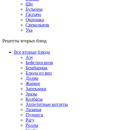
Щи
Бульоны
Гаспачо
Окрошка
Свекольник
Уха
Рецепты вторых блюд
Все вторые блюда
Азу
Бефстроганов
Бешбармак
Блюда из яиц
Долма
Жаркое
Запеканки
Зразы
Колбасы
Аппетитные котлеты
Лазанья
Пудинги
Рагу
Роллы