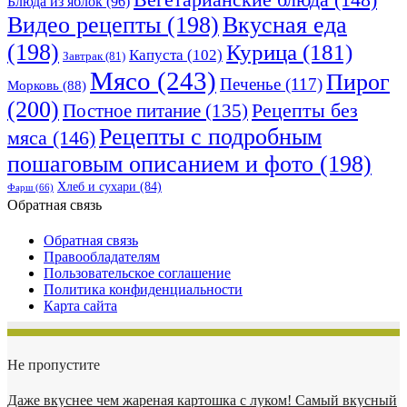
Блюда из яблок
(96)
Видео рецепты
(198)
Вкусная еда
(198)
Курица
(181)
Капуста
(102)
Завтрак
(81)
Мясо
(243)
Пирог
Печенье
(117)
Морковь
(88)
(200)
Рецепты без
Постное питание
(135)
Рецепты с подробным
мяса
(146)
пошаговым описанием и фото
(198)
Хлеб и сухари
(84)
Фарш
(66)
Обратная связь
Обратная связь
Правообладателям
Пользовательское соглашение
Политика конфиденциальности
Карта сайта
Не пропустите
Даже вкуснее чем жареная картошка с луком! Самый вкусный