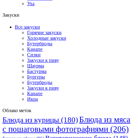
Уха
Закуски
Все закуски
Горячие закуски
Холодные закуски
Бутерброды
Канапе
Снэки
Закуски к пиву
Шаурма
Бастурма
Бургеры
Бутерброды
Закуски к пиву
Канапе
Икра
Облако меток
Блюда из мяса
Блюда из курицы
(180)
с пошаговыми фотографиями
(206)
Вегетарианские блюда
(148)