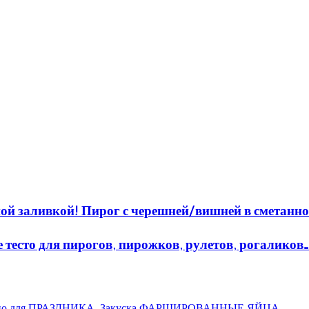
й заливкой! Пирог с черешней/вишней в сметанно
 тесто для пирогов, пирожков, рулетов, рогаликов