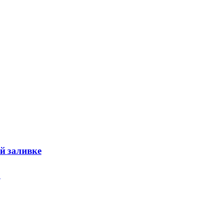
й заливке
…