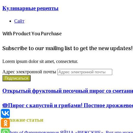
Кулинарные рецепты
Сайт
With Product You Purchase
Subscribe to our mailing list to get the new updates!
Lorem ipsum dolor sit amet, consectetur.
Адрес электронной почты
Открытый фруктовый песочный пирог со сметанно
🥧Пирог с капустой и грибами! Постное дрожжевое
Похожие статьи