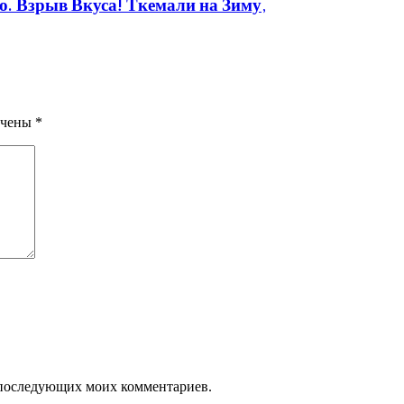
 Взрыв Вкуса! Ткемали на Зиму,
ечены
*
ля последующих моих комментариев.