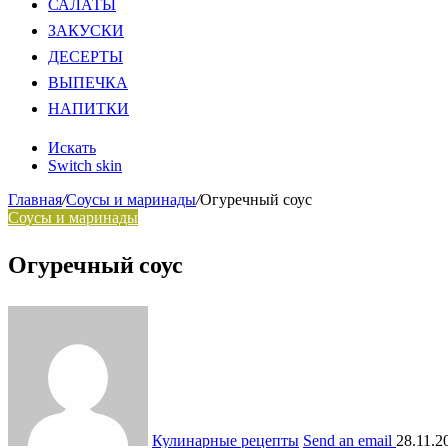
САЛАТЫ
ЗАКУСКИ
ДЕСЕРТЫ
ВЫПЕЧКА
НАПИТКИ
Искать
Switch skin
Главная
/
Соусы и маринады
/
Огуречный соус
Соусы и маринады
Огуречный соус
Кулинарные рецепты
Send an email
28.11.2