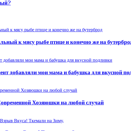
ный?
ьный к мясу рыбе птице и конечно же на бутербро
нт добавляли мои мама и бабушка для вкусной по
временной Хозяюшки на любой случай