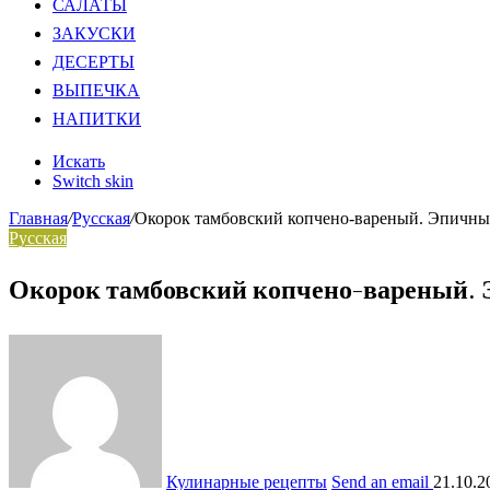
САЛАТЫ
ЗАКУСКИ
ДЕСЕРТЫ
ВЫПЕЧКА
НАПИТКИ
Искать
Switch skin
Главная
/
Русская
/
Окорок тамбовский копчено-вареный. Эпичны
Русская
Окорок тамбовский копчено-вареный. 
Кулинарные рецепты
Send an email
21.10.2