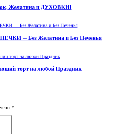
к, Желатина и ДУХОВКИ!
КИ — Без Желатина и Без Печенья
ющий торт на любой Праздник
ечены
*