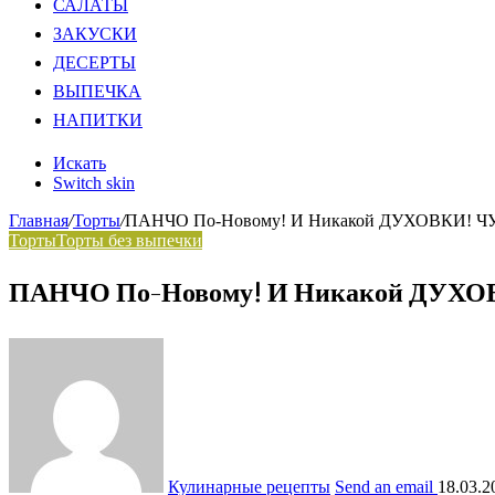
САЛАТЫ
ЗАКУСКИ
ДЕСЕРТЫ
ВЫПЕЧКА
НАПИТКИ
Искать
Switch skin
Главная
/
Торты
/
ПАНЧО По-Новому! И Никакой ДУХОВКИ! ЧУ
Торты
Торты без выпечки
ПАНЧО По-Новому! И Никакой ДУХОВ
Кулинарные рецепты
Send an email
18.03.2