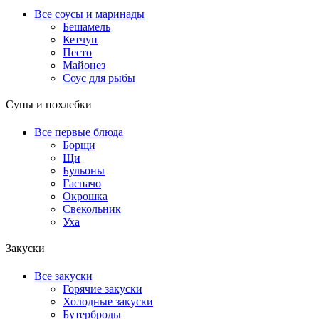
Все соусы и маринады
Бешамель
Кетчуп
Песто
Майонез
Соус для рыбы
Супы и похлебки
Все первые блюда
Борщи
Щи
Бульоны
Гаспачо
Окрошка
Свекольник
Уха
Закуски
Все закуски
Горячие закуски
Холодные закуски
Бутерброды