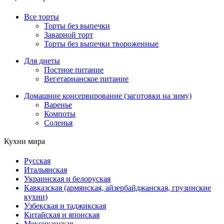
Все торты
Торты без выпечки
Заварной торт
Торты без выпечки твороженные
Для диеты
Постное питание
Вегетарианское питание
Домашние консервирование (заготовки на зиму)
Варенье
Компоты
Соленья
Кухни мира
Русская
Итальянская
Украинская и белоруская
Кавказская (армянская, айзербайджанская, грузинские
кухни)
Узбекская и таджикская
Китайская и японская
Мексиканская