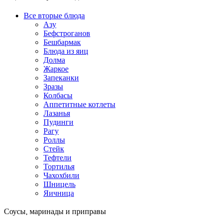
Все вторые блюда
Азу
Бефстроганов
Бешбармак
Блюда из яиц
Долма
Жаркое
Запеканки
Зразы
Колбасы
Аппетитные котлеты
Лазанья
Пудинги
Рагу
Роллы
Стейк
Тефтели
Тортилья
Чахохбили
Шницель
Яичница
Соусы, маринады и приправы