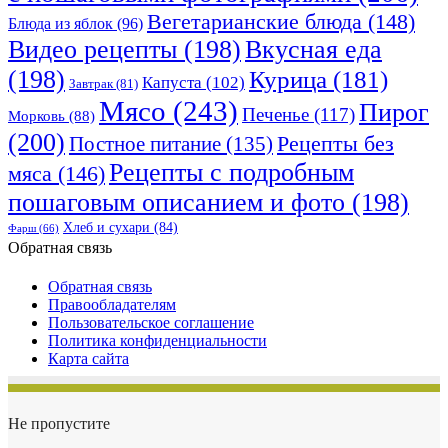
Вегетарианские блюда
(148)
Блюда из яблок
(96)
Видео рецепты
(198)
Вкусная еда
(198)
Курица
(181)
Капуста
(102)
Завтрак
(81)
Мясо
(243)
Пирог
Печенье
(117)
Морковь
(88)
(200)
Рецепты без
Постное питание
(135)
Рецепты с подробным
мяса
(146)
пошаговым описанием и фото
(198)
Хлеб и сухари
(84)
Фарш
(66)
Обратная связь
Обратная связь
Правообладателям
Пользовательское соглашение
Политика конфиденциальности
Карта сайта
Не пропустите