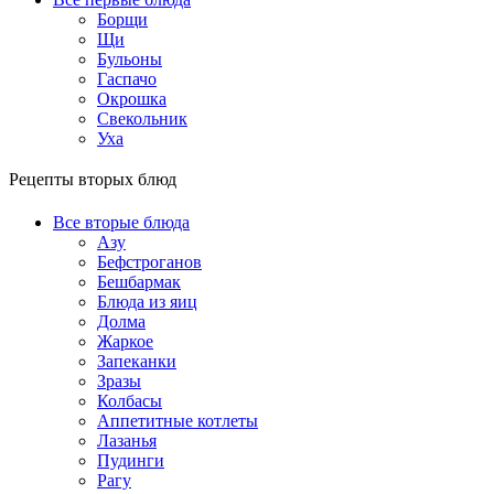
Борщи
Щи
Бульоны
Гаспачо
Окрошка
Свекольник
Уха
Рецепты вторых блюд
Все вторые блюда
Азу
Бефстроганов
Бешбармак
Блюда из яиц
Долма
Жаркое
Запеканки
Зразы
Колбасы
Аппетитные котлеты
Лазанья
Пудинги
Рагу