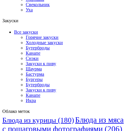
Свекольник
Уха
Закуски
Все закуски
Горячие закуски
Холодные закуски
Бутерброды
Канапе
Снэки
Закуски к пиву
Шаурма
Бастурма
Бургеры
Бутерброды
Закуски к пиву
Канапе
Икра
Облако меток
Блюда из мяса
Блюда из курицы
(180)
с пошаговыми фотографиями
(206)