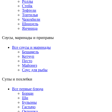
Роллы
Стейк
Тефтели
Тортилья
Чахохбили
Шницель
Яичница
Соусы, маринады и приправы
Все соусы и маринады
Бешамель
Кетчуп
Песто
Майонез
Соус для рыбы
Супы и похлебки
Все первые блюда
Борщи
Щи
Бульоны
Гаспачо
Окрошка