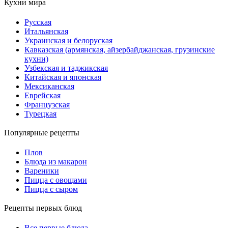
Кухни мира
Русская
Итальянская
Украинская и белоруская
Кавказская (армянская, айзербайджанская, грузинские
кухни)
Узбекская и таджикская
Китайская и японская
Мексиканская
Еврейская
Французская
Турецкая
Популярные рецепты
Плов
Блюда из макарон
Вареники
Пицца с овощами
Пицца с сыром
Рецепты первых блюд
Все первые блюда