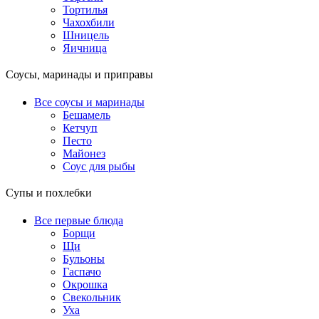
Тортилья
Чахохбили
Шницель
Яичница
Соусы, маринады и приправы
Все соусы и маринады
Бешамель
Кетчуп
Песто
Майонез
Соус для рыбы
Супы и похлебки
Все первые блюда
Борщи
Щи
Бульоны
Гаспачо
Окрошка
Свекольник
Уха