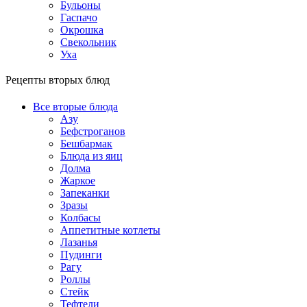
Бульоны
Гаспачо
Окрошка
Свекольник
Уха
Рецепты вторых блюд
Все вторые блюда
Азу
Бефстроганов
Бешбармак
Блюда из яиц
Долма
Жаркое
Запеканки
Зразы
Колбасы
Аппетитные котлеты
Лазанья
Пудинги
Рагу
Роллы
Стейк
Тефтели