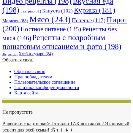
Видео рецепты
(198)
Вкусная еда
(198)
Курица
(181)
Капуста
(102)
Завтрак
(81)
Мясо
(243)
Пирог
Печенье
(117)
Морковь
(88)
(200)
Рецепты без
Постное питание
(135)
Рецепты с подробным
мяса
(146)
пошаговым описанием и фото
(198)
Хлеб и сухари
(84)
Фарш
(66)
Обратная связь
Обратная связь
Правообладателям
Пользовательское соглашение
Политика конфиденциальности
Карта сайта
Не пропустите
Вареники с картошкой: Готовлю ТАК всю жизнь! Экономный
рецепт для всей семьи! 💰👨👩👧👦