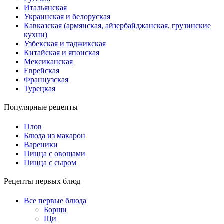
Итальянская
Украинская и белоруская
Кавказская (армянская, айзербайджанская, грузинские
кухни)
Узбекская и таджикская
Китайская и японская
Мексиканская
Еврейская
Французская
Турецкая
Популярные рецепты
Плов
Блюда из макарон
Вареники
Пицца с овощами
Пицца с сыром
Рецепты первых блюд
Все первые блюда
Борщи
Щи