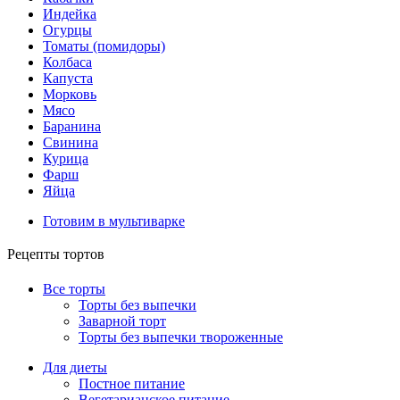
Индейка
Огурцы
Томаты (помидоры)
Колбаса
Капуста
Морковь
Мясо
Баранина
Свинина
Курица
Фарш
Яйца
Готовим в мультиварке
Рецепты тортов
Все торты
Торты без выпечки
Заварной торт
Торты без выпечки твороженные
Для диеты
Постное питание
Вегетарианское питание