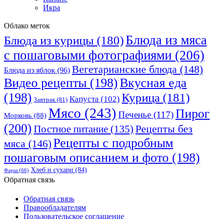
Икра
Облако меток
Блюда из мяса
Блюда из курицы
(180)
с пошаговыми фотографиями
(206)
Вегетарианские блюда
(148)
Блюда из яблок
(96)
Видео рецепты
(198)
Вкусная еда
(198)
Курица
(181)
Капуста
(102)
Завтрак
(81)
Мясо
(243)
Пирог
Печенье
(117)
Морковь
(88)
(200)
Рецепты без
Постное питание
(135)
Рецепты с подробным
мяса
(146)
пошаговым описанием и фото
(198)
Хлеб и сухари
(84)
Фарш
(66)
Обратная связь
Обратная связь
Правообладателям
Пользовательское соглашение