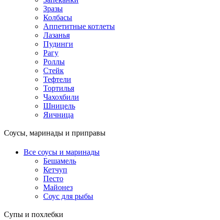
Зразы
Колбасы
Аппетитные котлеты
Лазанья
Пудинги
Рагу
Роллы
Стейк
Тефтели
Тортилья
Чахохбили
Шницель
Яичница
Соусы, маринады и приправы
Все соусы и маринады
Бешамель
Кетчуп
Песто
Майонез
Соус для рыбы
Супы и похлебки