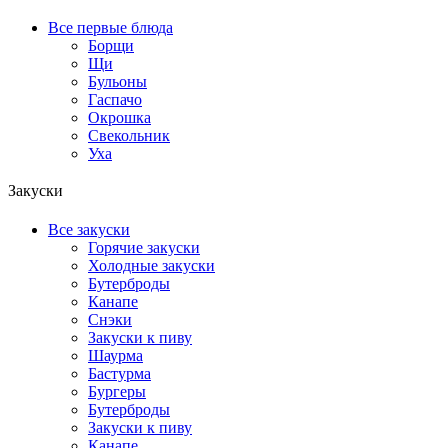
Все первые блюда
Борщи
Щи
Бульоны
Гаспачо
Окрошка
Свекольник
Уха
Закуски
Все закуски
Горячие закуски
Холодные закуски
Бутерброды
Канапе
Снэки
Закуски к пиву
Шаурма
Бастурма
Бургеры
Бутерброды
Закуски к пиву
Канапе