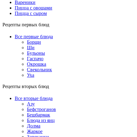
Вареники
Пицца с овощами
Пицца с сыром
Рецепты первых блюд
Все первые блюда
Борщи
Щи
Бульоны
Гаспачо
Окрошка
Свекольник
Уха
Рецепты вторых блюд
Все вторые блюда
Азу
Бефстроганов
Бешбармак
Блюда из яиц
Долма
Жаркое
Запеканки