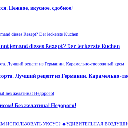
я, Нежное, вкусное, сдобное!
ennt jemand dieses Rezept? Der leckerste Kuchen
рта. Лучший рецепт из Германии. Карамельно-т
ом! Без желатина! Недорого!