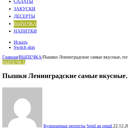
САЛАТЫ
ЗАКУСКИ
ДЕСЕРТЫ
ВЫПЕЧКА
НАПИТКИ
Искать
Switch skin
Главная
/
ВЫПЕЧКА
/
Пышки Ленинградские самые вкусные, по
ВЫПЕЧКА
Пышки Ленинградские самые вкусные,
Кулинарные рецепты
Send an email
22.12.2