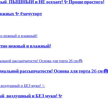
й, ПЫШНЫЙ и НЕ оседает! ✨ Проще простого!
ирожных ✨ #хочуторт
о нежный и влажный!
еальной рассыпчатости! Основа для торта 26 см 
ый, воздушный и БЕЗ муки! ✨