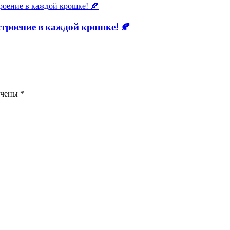
троение в каждой крошке! 🍂
ечены
*