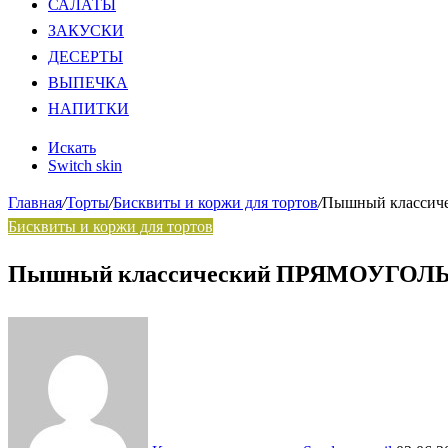
САЛАТЫ
ЗАКУСКИ
ДЕСЕРТЫ
ВЫПЕЧКА
НАПИТКИ
Искать
Switch skin
Главная
/
Торты
/
Бисквиты и коржи для тортов
/
Пышный классиче
Бисквиты и коржи для тортов
Пышный классический ПРЯМОУГОЛЬНЫЙ 