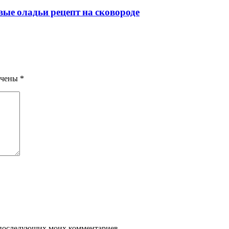
е оладьи рецепт на сковороде
ечены
*
ля последующих моих комментариев.