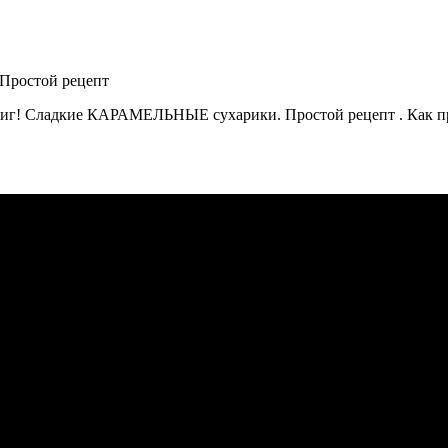
 миг! Сладкие КАРАМЕЛЬНЫЕ сухарики. Простой рецепт . Как п