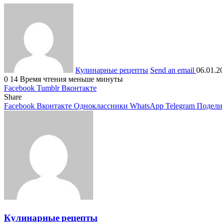
Кулинарные рецепты
Send an email
06.01.2
0
14
Время чтения меньше минуты
Facebook
Tumblr
Вконтакте
Share
Facebook
Вконтакте
Одноклассники
WhatsApp
Telegram
Подели
Кулинарные рецепты