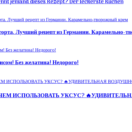
ennt jemand dieses Rezept? Der leckerste Kuchen
рта. Лучший рецепт из Германии. Карамельно-т
ом! Без желатина! Недорого!
ЧЕМ ИСПОЛЬЗОВАТЬ УКСУС? 🔥УДИВИТЕЛЬ