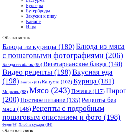
Бастурма
Бургеры
Бутерброды
Закуски к пиву
Канапе
Икра
Облако меток
Блюда из мяса
Блюда из курицы
(180)
с пошаговыми фотографиями
(206)
Вегетарианские блюда
(148)
Блюда из яблок
(96)
Видео рецепты
(198)
Вкусная еда
(198)
Курица
(181)
Капуста
(102)
Завтрак
(81)
Мясо
(243)
Пирог
Печенье
(117)
Морковь
(88)
(200)
Рецепты без
Постное питание
(135)
Рецепты с подробным
мяса
(146)
пошаговым описанием и фото
(198)
Хлеб и сухари
(84)
Фарш
(66)
Обратная связь