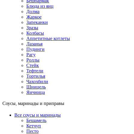
Бешбармак
Блюда из яиц
Долма
Жаркое
Запеканки
Зразы
Колбасы
Аппетитные котлеты
Лазанья
Пудинги
Рагу
Роллы
Стейк
Тефтели
Тортилья
Чахохбили
Шницель
Яичница
Соусы, маринады и приправы
Все соусы и маринады
Бешамель
Кетчуп
Песто