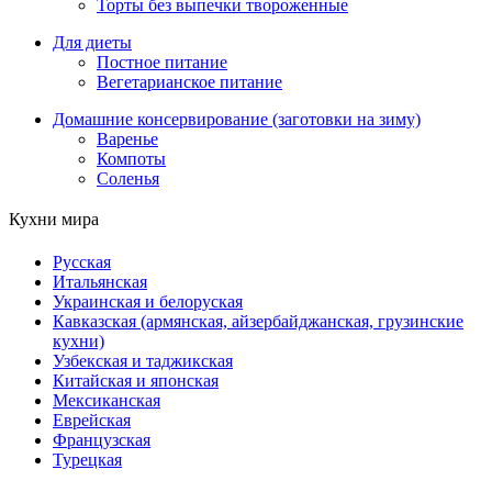
Торты без выпечки твороженные
Для диеты
Постное питание
Вегетарианское питание
Домашние консервирование (заготовки на зиму)
Варенье
Компоты
Соленья
Кухни мира
Русская
Итальянская
Украинская и белоруская
Кавказская (армянская, айзербайджанская, грузинские
кухни)
Узбекская и таджикская
Китайская и японская
Мексиканская
Еврейская
Французская
Турецкая