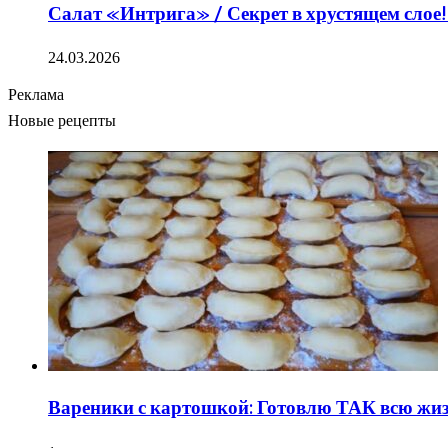
Салат «Интрига» / Секрет в хрустящем слое!
24.03.2026
Реклама
Новые рецепты
Вареники с картошкой: Готовлю ТАК всю жизн