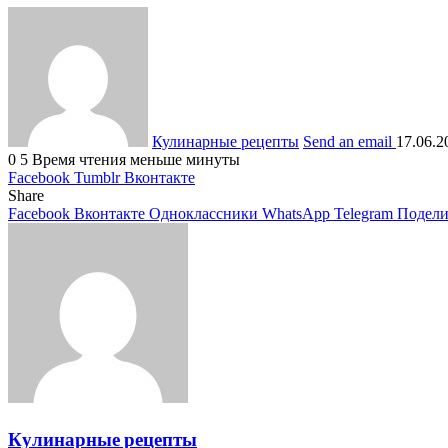
Кулинарные рецепты
Send an email
17.06.2
0
5
Время чтения меньше минуты
Facebook
Tumblr
Вконтакте
Share
Facebook
Вконтакте
Одноклассники
WhatsApp
Telegram
Подели
Кулинарные рецепты