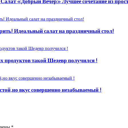
! Салат «Добрый Вечер» Лучшее сочетание из прос
ить! Идеальный салат на праздничный стол!
 продуктов такой Шедевр получился !
стой,но вкус совершенно незабываемый !
ечены
*