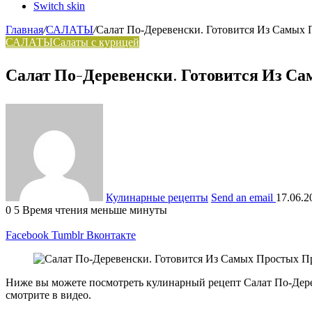
Switch skin
Главная
/
САЛАТЫ
/
Салат По-Деревенски. Готовится Из Самых 
САЛАТЫ
Салаты с курицей
Салат По-Деревенски. Готовится Из С
Кулинарные рецепты
Send an email
17.06.2
0
5
Время чтения меньше минуты
Facebook
Tumblr
Вконтакте
Ниже вы можете посмотреть кулинарный рецепт Салат По-Дере
смотрите в видео.