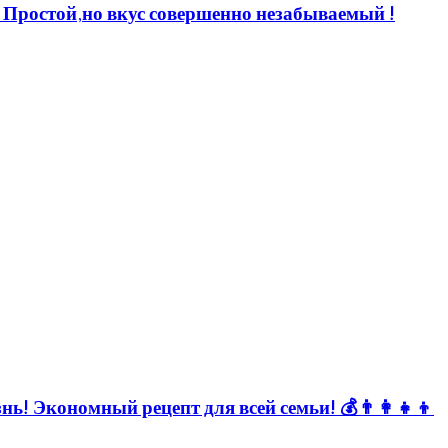
 Простой,но вкус совершенно незабываемый !
ь! Экономный рецепт для всей семьи! 💰👨👩👧👦