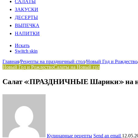
САЛАТЫ
ЗАКУСКИ
ДЕСЕРТЫ
ВЫПЕЧКА
НАПИТКИ
Искать
Switch skin
Главная
/
Рецепты на праздничный стол
/
Новый Год и Рождество
Новый Год и Рождество
Салаты на Новый год
Салат «ПРАЗДНИЧНЫЕ Шарики» на ново
Кулинарные рецепты
Send an email
12.05.2