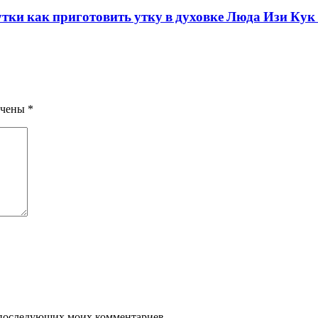
утки как приготовить утку в духовке Люда Изи Кук
ечены
*
ля последующих моих комментариев.