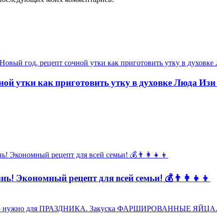
ной утки как приготовить утку в духовке Люда Изи
ь! Экономный рецепт для всей семьи! 💰👨👩👧👦