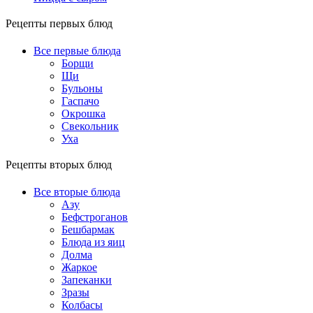
Рецепты первых блюд
Все первые блюда
Борщи
Щи
Бульоны
Гаспачо
Окрошка
Свекольник
Уха
Рецепты вторых блюд
Все вторые блюда
Азу
Бефстроганов
Бешбармак
Блюда из яиц
Долма
Жаркое
Запеканки
Зразы
Колбасы