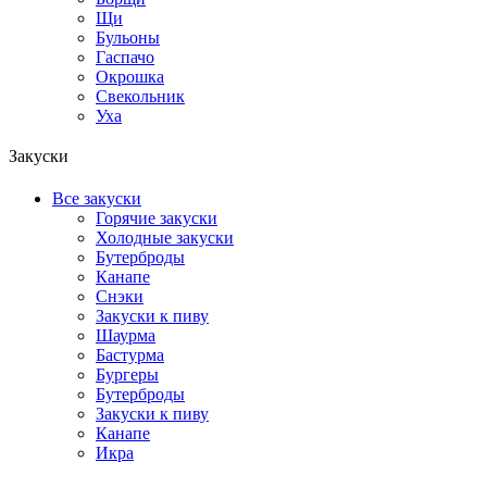
Щи
Бульоны
Гаспачо
Окрошка
Свекольник
Уха
Закуски
Все закуски
Горячие закуски
Холодные закуски
Бутерброды
Канапе
Снэки
Закуски к пиву
Шаурма
Бастурма
Бургеры
Бутерброды
Закуски к пиву
Канапе
Икра