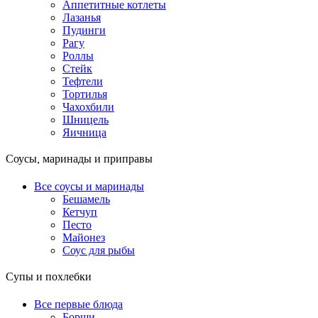
Аппетитные котлеты
Лазанья
Пудинги
Рагу
Роллы
Стейк
Тефтели
Тортилья
Чахохбили
Шницель
Яичница
Соусы, маринады и приправы
Все соусы и маринады
Бешамель
Кетчуп
Песто
Майонез
Соус для рыбы
Супы и похлебки
Все первые блюда
Борщи