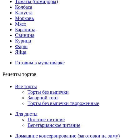
Томаты (помидоры)
Колбаса
Капуста
Морковь
Мясо
Баранина
Свинина
Курица
Фарш
Яйца
Готовим в мультиварке
Рецепты тортов
Все торты
Торты без выпечки
Заварной торт
Торты без выпечки твороженные
Для диеты
Постное питание
Вегетарианское питание
Домашние консервирование (заготовки на зиму)