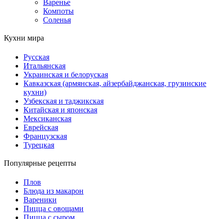
Варенье
Компоты
Соленья
Кухни мира
Русская
Итальянская
Украинская и белоруская
Кавказская (армянская, айзербайджанская, грузинские
кухни)
Узбекская и таджикская
Китайская и японская
Мексиканская
Еврейская
Французская
Турецкая
Популярные рецепты
Плов
Блюда из макарон
Вареники
Пицца с овощами
Пицца с сыром