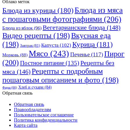
Облако меток
Блюда из мяса
Блюда из курицы
(180)
с пошаговыми фотографиями
(206)
Вегетарианские блюда
(148)
Блюда из яблок
(96)
Видео рецепты
(198)
Вкусная еда
(198)
Курица
(181)
Капуста
(102)
Завтрак
(81)
Мясо
(243)
Пирог
Печенье
(117)
Морковь
(88)
(200)
Рецепты без
Постное питание
(135)
Рецепты с подробным
мяса
(146)
пошаговым описанием и фото
(198)
Хлеб и сухари
(84)
Фарш
(66)
Обратная связь
Обратная связь
Правообладателям
Пользовательское соглашение
Политика конфиденциальности
Карта сайта