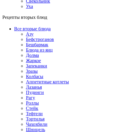
Свекольник
Уха
Рецепты вторых блюд
Все вторые блюда
Азу
Бефстроганов
Бешбармак
Блюда из яиц
Долма
Жаркое
Запеканки
Зразы
Колбасы
Аппетитные котлеты
Лазанья
Пудинги
Рагу
Роллы
Стейк
Тефтели
Тортилья
Чахохбили
Шницель