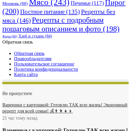
Мясо
(243)
Пирог
Печенье
(117)
Морковь
(88)
(200)
Рецепты без
Постное питание
(135)
Рецепты с подробным
мяса
(146)
пошаговым описанием и фото
(198)
Хлеб и сухари
(84)
Фарш
(66)
Обратная связь
Обратная связь
Правообладателям
Пользовательское соглашение
Политика конфиденциальности
Карта сайта
Не пропустите
Вареники с картошкой: Готовлю ТАК всю жизнь! Экономный
рецепт для всей семьи! 💰👨👩👧👦
21 час тому назад
Вареники с картошкой: Готовлю ТАК всю жизнь!