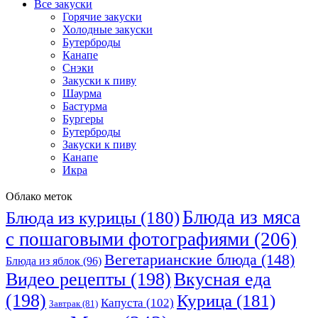
Все закуски
Горячие закуски
Холодные закуски
Бутерброды
Канапе
Снэки
Закуски к пиву
Шаурма
Бастурма
Бургеры
Бутерброды
Закуски к пиву
Канапе
Икра
Облако меток
Блюда из мяса
Блюда из курицы
(180)
с пошаговыми фотографиями
(206)
Вегетарианские блюда
(148)
Блюда из яблок
(96)
Видео рецепты
(198)
Вкусная еда
(198)
Курица
(181)
Капуста
(102)
Завтрак
(81)