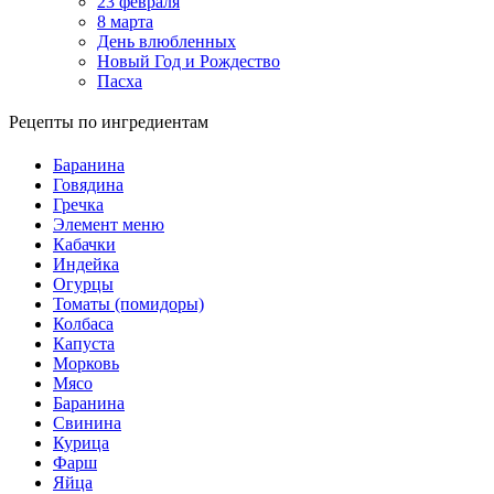
23 февраля
8 марта
День влюбленных
Новый Год и Рождество
Пасха
Рецепты по ингредиентам
Баранина
Говядина
Гречка
Элемент меню
Кабачки
Индейка
Огурцы
Томаты (помидоры)
Колбаса
Капуста
Морковь
Мясо
Баранина
Свинина
Курица
Фарш
Яйца