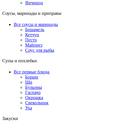
Яичница
Соусы, маринады и приправы
Все соусы и маринады
Бешамель
Кетчуп
Песто
Майонез
Соус для рыбы
Супы и похлебки
Все первые блюда
Борщи
Щи
Бульоны
Гаспачо
Окрошка
Свекольник
Уха
Закуски