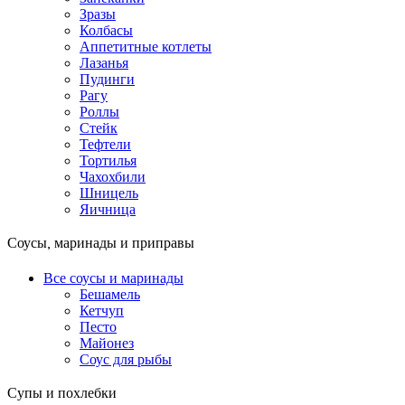
Зразы
Колбасы
Аппетитные котлеты
Лазанья
Пудинги
Рагу
Роллы
Стейк
Тефтели
Тортилья
Чахохбили
Шницель
Яичница
Соусы, маринады и приправы
Все соусы и маринады
Бешамель
Кетчуп
Песто
Майонез
Соус для рыбы
Супы и похлебки