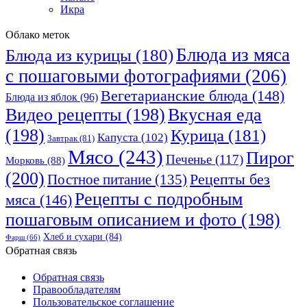
Икра
Облако меток
Блюда из мяса
Блюда из курицы
(180)
с пошаговыми фотографиями
(206)
Вегетарианские блюда
(148)
Блюда из яблок
(96)
Видео рецепты
(198)
Вкусная еда
(198)
Курица
(181)
Капуста
(102)
Завтрак
(81)
Мясо
(243)
Пирог
Печенье
(117)
Морковь
(88)
(200)
Рецепты без
Постное питание
(135)
Рецепты с подробным
мяса
(146)
пошаговым описанием и фото
(198)
Хлеб и сухари
(84)
Фарш
(66)
Обратная связь
Обратная связь
Правообладателям
Пользовательское соглашение