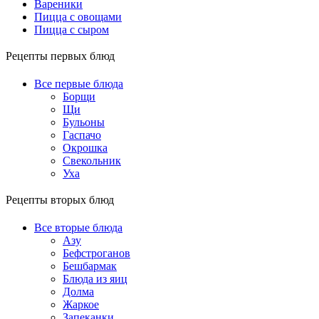
Вареники
Пицца с овощами
Пицца с сыром
Рецепты первых блюд
Все первые блюда
Борщи
Щи
Бульоны
Гаспачо
Окрошка
Свекольник
Уха
Рецепты вторых блюд
Все вторые блюда
Азу
Бефстроганов
Бешбармак
Блюда из яиц
Долма
Жаркое
Запеканки