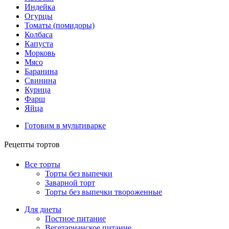
Индейка
Огурцы
Томаты (помидоры)
Колбаса
Капуста
Морковь
Мясо
Баранина
Свинина
Курица
Фарш
Яйца
Готовим в мультиварке
Рецепты тортов
Все торты
Торты без выпечки
Заварной торт
Торты без выпечки твороженные
Для диеты
Постное питание
Вегетарианское питание