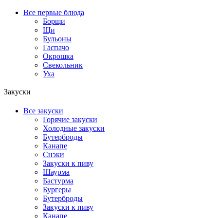
Все первые блюда
Борщи
Щи
Бульоны
Гаспачо
Окрошка
Свекольник
Уха
Закуски
Все закуски
Горячие закуски
Холодные закуски
Бутерброды
Канапе
Снэки
Закуски к пиву
Шаурма
Бастурма
Бургеры
Бутерброды
Закуски к пиву
Канапе