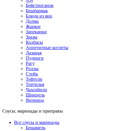
Азу
Бефстроганов
Бешбармак
Блюда из яиц
Долма
Жаркое
Запеканки
Зразы
Колбасы
Аппетитные котлеты
Лазанья
Пудинги
Рагу
Роллы
Стейк
Тефтели
Тортилья
Чахохбили
Шницель
Яичница
Соусы, маринады и приправы
Все соусы и маринады
Бешамель