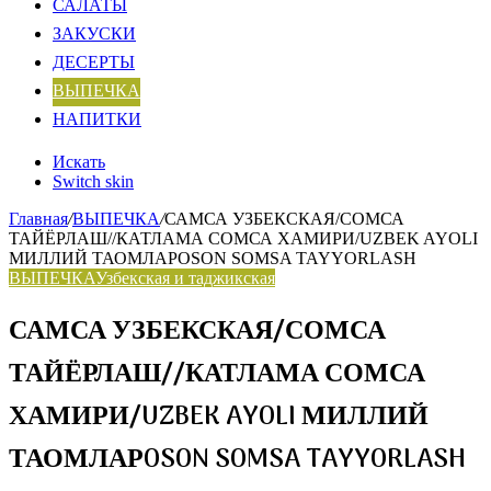
САЛАТЫ
ЗАКУСКИ
ДЕСЕРТЫ
ВЫПЕЧКА
НАПИТКИ
Искать
Switch skin
Главная
/
ВЫПЕЧКА
/
САМСА УЗБЕКСКАЯ/СОМСА
ТАЙЁРЛАШ//КАТЛАМА СОМСА ХАМИРИ/UZBEK AYOLI
МИЛЛИЙ ТАОМЛАРOSON SOMSA TAYYORLASH
ВЫПЕЧКА
Узбекская и таджикская
САМСА УЗБЕКСКАЯ/СОМСА
ТАЙЁРЛАШ//КАТЛАМА СОМСА
ХАМИРИ/UZBEK AYOLI МИЛЛИЙ
ТАОМЛАРOSON SOMSA TAYYORLASH