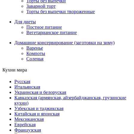
Торты без выпечки
Заварной торт
Торты без выпечки твороженные
Для диеты
Постное питание
Вегетарианское питание
Домашние консервирование (заготовки на зиму)
Варенье
Компоты
Соленья
Кухни мира
Русская
Итальянская
Украинская и белоруская
Кавказская (армянская, айзербайджанская, грузинские
кухни)
Узбекская и таджикская
Китайская и японская
Мексиканская
Еврейская
Французская