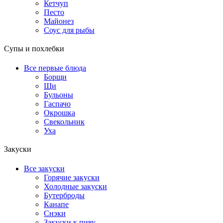
Кетчуп
Песто
Майонез
Соус для рыбы
Супы и похлебки
Все первые блюда
Борщи
Щи
Бульоны
Гаспачо
Окрошка
Свекольник
Уха
Закуски
Все закуски
Горячие закуски
Холодные закуски
Бутерброды
Канапе
Снэки
Закуски к пиву