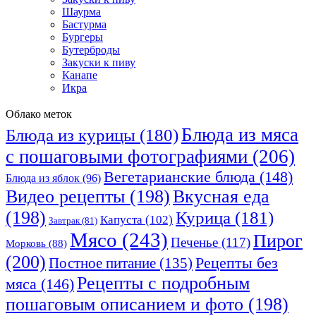
Шаурма
Бастурма
Бургеры
Бутерброды
Закуски к пиву
Канапе
Икра
Облако меток
Блюда из мяса
Блюда из курицы
(180)
с пошаговыми фотографиями
(206)
Вегетарианские блюда
(148)
Блюда из яблок
(96)
Видео рецепты
(198)
Вкусная еда
(198)
Курица
(181)
Капуста
(102)
Завтрак
(81)
Мясо
(243)
Пирог
Печенье
(117)
Морковь
(88)
(200)
Рецепты без
Постное питание
(135)
Рецепты с подробным
мяса
(146)
пошаговым описанием и фото
(198)