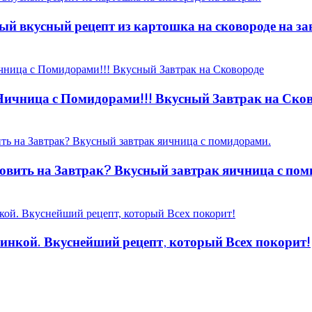
ый вкусный рецепт из картошка на сковороде на за
 Яичница с Помидорами!!! Вкусный Завтрак на Ско
овить на Завтрак? Вкусный завтрак яичница с пом
ачинкой. Вкуснейший рецепт, который Всех покорит!