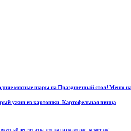
одние мясные шары на Праздничный стол! Меню н
ыстрый ужин из картошки. Картофельная пицца