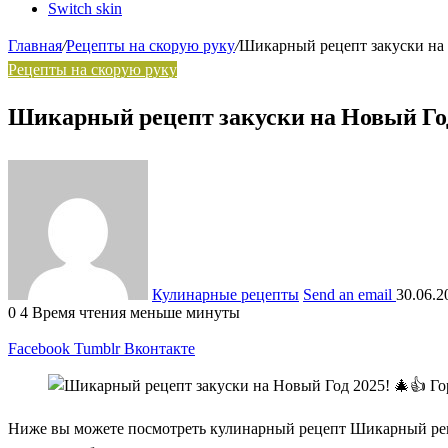
Switch skin
Главная
/
Рецепты на скорую руку
/
Шикарный рецепт закуски на 
Рецепты на скорую руку
Шикарный рецепт закуски на Новый Год
Кулинарные рецепты
Send an email
30.06.2
0
4
Время чтения меньше минуты
Facebook
Tumblr
Вконтакте
Ниже вы можете посмотреть кулинарный рецепт Шикарный реце