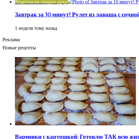
Рецепты на скорую руку
Завтрак за 10 минут! Рулет из лаваша с сочн
1 неделя тому назад
Реклама
Новые рецепты
Вареники с картошкой: Готовлю ТАК всю жизн