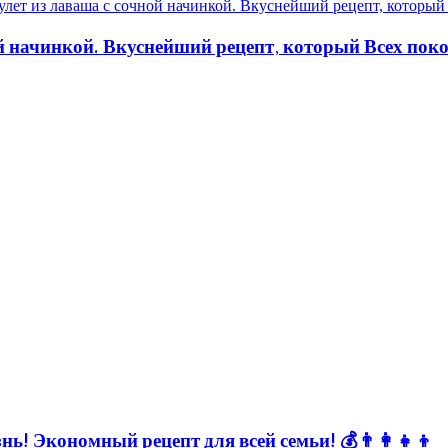
ой начинкой. Вкуснейший рецепт, который Всех пок
ь! Экономный рецепт для всей семьи! 💰👨👩👧👦