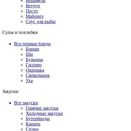
Бешамель
Кетчуп
Песто
Майонез
Соус для рыбы
Супы и похлебки
Все первые блюда
Борщи
Щи
Бульоны
Гаспачо
Окрошка
Свекольник
Уха
Закуски
Все закуски
Горячие закуски
Холодные закуски
Бутерброды
Канапе
Снэки