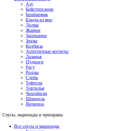
Азу
Бефстроганов
Бешбармак
Блюда из яиц
Долма
Жаркое
Запеканки
Зразы
Колбасы
Аппетитные котлеты
Лазанья
Пудинги
Рагу
Роллы
Стейк
Тефтели
Тортилья
Чахохбили
Шницель
Яичница
Соусы, маринады и приправы
Все соусы и маринады