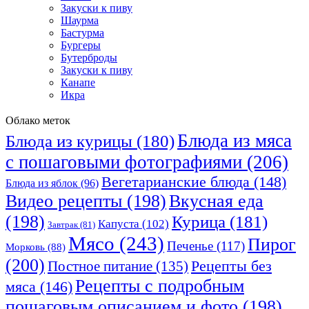
Закуски к пиву
Шаурма
Бастурма
Бургеры
Бутерброды
Закуски к пиву
Канапе
Икра
Облако меток
Блюда из мяса
Блюда из курицы
(180)
с пошаговыми фотографиями
(206)
Вегетарианские блюда
(148)
Блюда из яблок
(96)
Видео рецепты
(198)
Вкусная еда
(198)
Курица
(181)
Капуста
(102)
Завтрак
(81)
Мясо
(243)
Пирог
Печенье
(117)
Морковь
(88)
(200)
Рецепты без
Постное питание
(135)
Рецепты с подробным
мяса
(146)
пошаговым описанием и фото
(198)