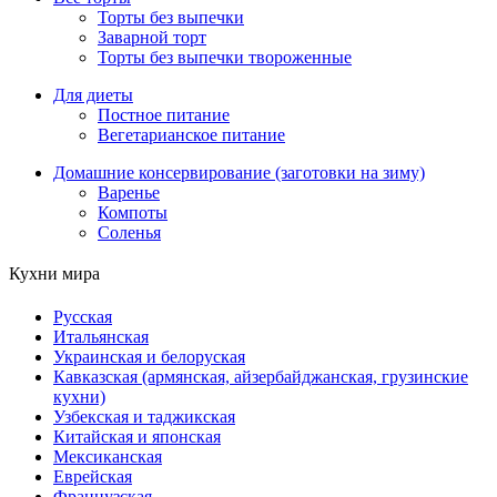
Торты без выпечки
Заварной торт
Торты без выпечки твороженные
Для диеты
Постное питание
Вегетарианское питание
Домашние консервирование (заготовки на зиму)
Варенье
Компоты
Соленья
Кухни мира
Русская
Итальянская
Украинская и белоруская
Кавказская (армянская, айзербайджанская, грузинские
кухни)
Узбекская и таджикская
Китайская и японская
Мексиканская
Еврейская
Французская