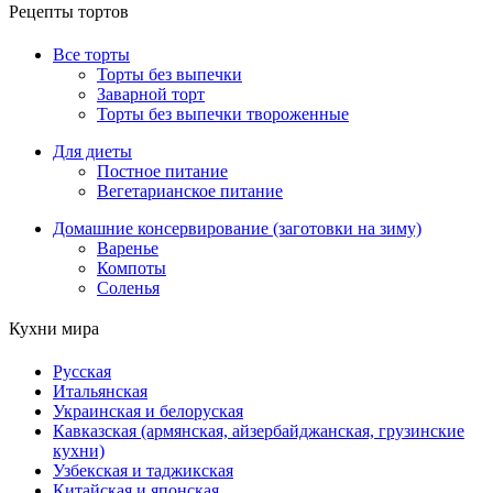
Рецепты тортов
Все торты
Торты без выпечки
Заварной торт
Торты без выпечки твороженные
Для диеты
Постное питание
Вегетарианское питание
Домашние консервирование (заготовки на зиму)
Варенье
Компоты
Соленья
Кухни мира
Русская
Итальянская
Украинская и белоруская
Кавказская (армянская, айзербайджанская, грузинские
кухни)
Узбекская и таджикская
Китайская и японская