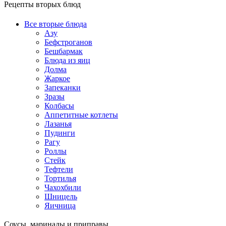
Рецепты вторых блюд
Все вторые блюда
Азу
Бефстроганов
Бешбармак
Блюда из яиц
Долма
Жаркое
Запеканки
Зразы
Колбасы
Аппетитные котлеты
Лазанья
Пудинги
Рагу
Роллы
Стейк
Тефтели
Тортилья
Чахохбили
Шницель
Яичница
Соусы, маринады и приправы