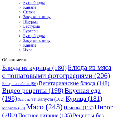
Бутерброды
Канапе
Снэки
Закуски к пиву
Шаурма
Бастурма
Бургеры
Бутерброды
Закуски к пиву
Канапе
Икра
Облако меток
Блюда из мяса
Блюда из курицы
(180)
с пошаговыми фотографиями
(206)
Вегетарианские блюда
(148)
Блюда из яблок
(96)
Видео рецепты
(198)
Вкусная еда
(198)
Курица
(181)
Капуста
(102)
Завтрак
(81)
Мясо
(243)
Пирог
Печенье
(117)
Морковь
(88)
(200)
Рецепты без
Постное питание
(135)