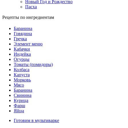
Новый Год и Рождество
Пасха
Рецепты по ингредиентам
Баранина
Говядина
Гречка
Элемент меню
Кабачки
Индейка
Огурцы
Томаты (помидоры)
Колбаса
Капуста
Морковь
Мясо
Баранина
Свинина
Курица
Фарш
Яйца
Готовим в мультиварке