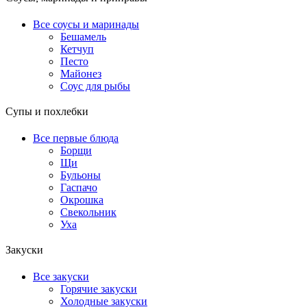
Все соусы и маринады
Бешамель
Кетчуп
Песто
Майонез
Соус для рыбы
Супы и похлебки
Все первые блюда
Борщи
Щи
Бульоны
Гаспачо
Окрошка
Свекольник
Уха
Закуски
Все закуски
Горячие закуски
Холодные закуски