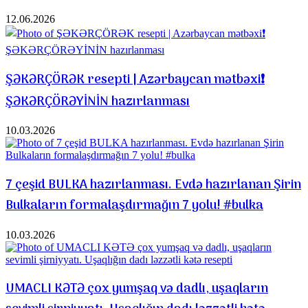
12.06.2026
ŞƏKƏRÇÖRƏK resepti | Azərbaycan mətbəxi❗️
ŞƏKƏRÇÖRƏYİNİN hazırlanması
10.03.2026
7 çeşid BULKA hazırlanması. Evdə hazırlanan Şirin
Bulkaların formalaşdırmağın 7 yolu! #bulka
10.03.2026
UMACLI KƏTƏ çox yumşaq və dadlı, uşaqların