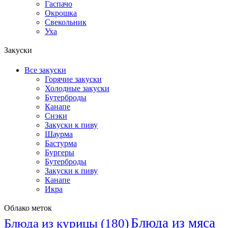
Гаспачо
Окрошка
Свекольник
Уха
Закуски
Все закуски
Горячие закуски
Холодные закуски
Бутерброды
Канапе
Снэки
Закуски к пиву
Шаурма
Бастурма
Бургеры
Бутерброды
Закуски к пиву
Канапе
Икра
Облако меток
Блюда из мяса
Блюда из курицы
(180)