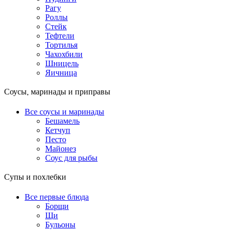
Рагу
Роллы
Стейк
Тефтели
Тортилья
Чахохбили
Шницель
Яичница
Соусы, маринады и приправы
Все соусы и маринады
Бешамель
Кетчуп
Песто
Майонез
Соус для рыбы
Супы и похлебки
Все первые блюда
Борщи
Щи
Бульоны