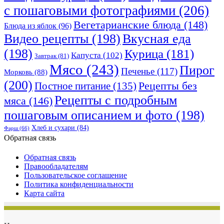
с пошаговыми фотографиями
(206)
Вегетарианские блюда
(148)
Блюда из яблок
(96)
Видео рецепты
(198)
Вкусная еда
(198)
Курица
(181)
Капуста
(102)
Завтрак
(81)
Мясо
(243)
Пирог
Печенье
(117)
Морковь
(88)
(200)
Рецепты без
Постное питание
(135)
Рецепты с подробным
мяса
(146)
пошаговым описанием и фото
(198)
Хлеб и сухари
(84)
Фарш
(66)
Обратная связь
Обратная связь
Правообладателям
Пользовательское соглашение
Политика конфиденциальности
Карта сайта