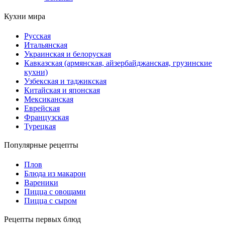
Кухни мира
Русская
Итальянская
Украинская и белоруская
Кавказская (армянская, айзербайджанская, грузинские
кухни)
Узбекская и таджикская
Китайская и японская
Мексиканская
Еврейская
Французская
Турецкая
Популярные рецепты
Плов
Блюда из макарон
Вареники
Пицца с овощами
Пицца с сыром
Рецепты первых блюд