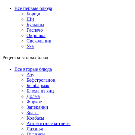
Все первые блюда
Борщи
Щи
Бульоны
Гаспачо
Окрошка
Свекольник
Уха
Рецепты вторых блюд
Все вторые блюда
Азу
Бефстроганов
Бешбармак
Блюда из яиц
Долма
Жаркое
Запеканки
Зразы
Колбасы
Аппетитные котлеты
Лазанья
Пудинги