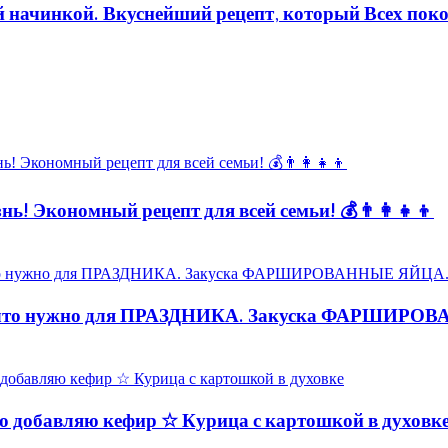
ой начинкой. Вкуснейший рецепт, который Всех пок
ь! Экономный рецепт для всей семьи! 💰👨👩👧👦
то нужно для ПРАЗДНИКА. Закуска ФАРШИРО
обавляю кефир ☆ Курица с картошкой в духовк