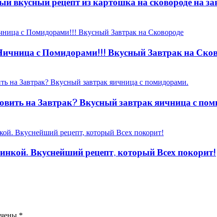
ый вкусный рецепт из картошка на сковороде на за
 Яичница с Помидорами!!! Вкусный Завтрак на Ско
овить на Завтрак? Вкусный завтрак яичница с пом
ачинкой. Вкуснейший рецепт, который Всех покорит!
ечены
*