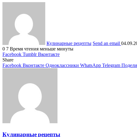
Кулинарные рецепты
Send an email
04.09.2
0
7
Время чтения меньше минуты
Facebook
Tumblr
Вконтакте
Share
Facebook
Вконтакте
Одноклассники
WhatsApp
Telegram
Подели
Кулинарные рецепты