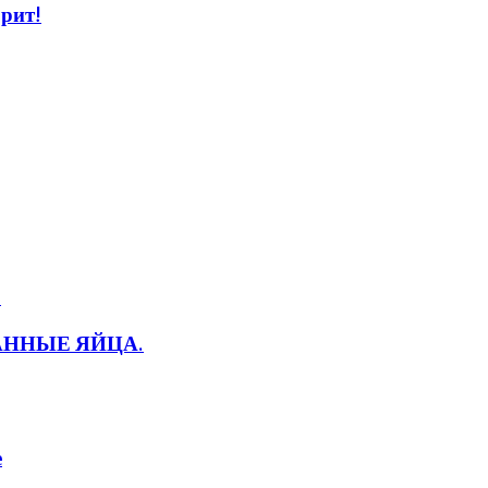
орит!
ВАННЫЕ ЯЙЦА.
е