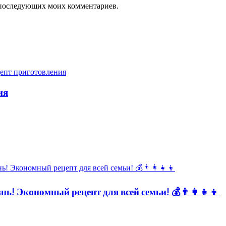
ля последующих моих комментариев.
ия
ь! Экономный рецепт для всей семьи! 💰👨👩👧👦