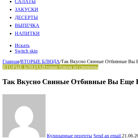
САЛАТЫ
ЗАКУСКИ
ДЕСЕРТЫ
ВЫПЕЧКА
НАПИТКИ
Искать
Switch skin
Главная
/
ВТОРЫЕ БЛЮДА
/
Так Вкусно Свиные Отбивные Вы 
ВТОРЫЕ БЛЮДА
Вторые блюда из свинины
Так Вкусно Свиные Отбивные Вы Еще 
Кулинарные рецепты
Send an email
21.06.2