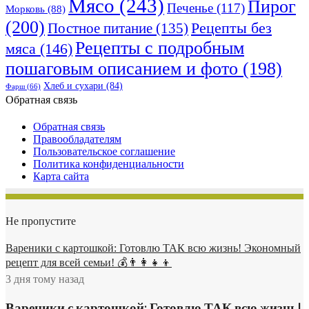
Мясо
(243)
Пирог
Печенье
(117)
Морковь
(88)
(200)
Рецепты без
Постное питание
(135)
Рецепты с подробным
мяса
(146)
пошаговым описанием и фото
(198)
Хлеб и сухари
(84)
Фарш
(66)
Обратная связь
Обратная связь
Правообладателям
Пользовательское соглашение
Политика конфиденциальности
Карта сайта
Не пропустите
Вареники с картошкой: Готовлю ТАК всю жизнь! Экономный
рецепт для всей семьи! 💰👨👩👧👦
3 дня тому назад