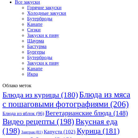
Все закуски
Горячие закуски
Холодные закуски
Бутерброды
Канапе
Снэки
Закуски к пиву
Шаурма
Бастурма
Бургеры
Бутерброды
Закуски к пиву
Канапе
Икра
Облако меток
Блюда из мяса
Блюда из курицы
(180)
с пошаговыми фотографиями
(206)
Вегетарианские блюда
(148)
Блюда из яблок
(96)
Видео рецепты
(198)
Вкусная еда
(198)
Курица
(181)
Капуста
(102)
Завтрак
(81)