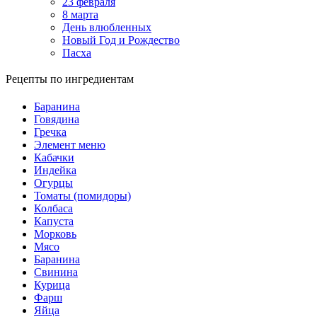
23 февраля
8 марта
День влюбленных
Новый Год и Рождество
Пасха
Рецепты по ингредиентам
Баранина
Говядина
Гречка
Элемент меню
Кабачки
Индейка
Огурцы
Томаты (помидоры)
Колбаса
Капуста
Морковь
Мясо
Баранина
Свинина
Курица
Фарш
Яйца