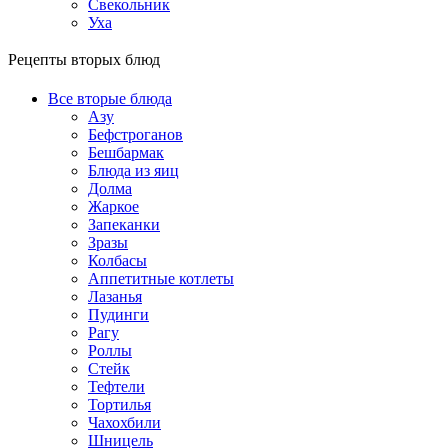
Свекольник
Уха
Рецепты вторых блюд
Все вторые блюда
Азу
Бефстроганов
Бешбармак
Блюда из яиц
Долма
Жаркое
Запеканки
Зразы
Колбасы
Аппетитные котлеты
Лазанья
Пудинги
Рагу
Роллы
Стейк
Тефтели
Тортилья
Чахохбили
Шницель