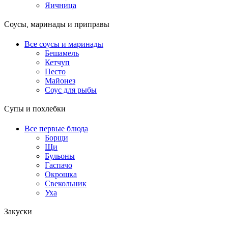
Яичница
Соусы, маринады и приправы
Все соусы и маринады
Бешамель
Кетчуп
Песто
Майонез
Соус для рыбы
Супы и похлебки
Все первые блюда
Борщи
Щи
Бульоны
Гаспачо
Окрошка
Свекольник
Уха
Закуски