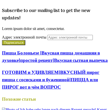
Subscribe to our mailing list to get the new
updates!
Lorem ipsum dolor sit amet, consectetur.
Адрес электронной почты
Пицца Болоньезе |Вкусная пицца домашняя в
духовке|простой рецепт|Вкусная сытная выпечка
ГОТОВИМ и УДИВЛЯЕМ|ВКУСНЫЙ пирог
пицца с сосисками и бужениной|ПИЦЦА или
ПИРОГ вот в чём ВОПРОС
Похожие статьи