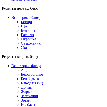
Рецепты первых блюд
Все первые блюда
Борщи
Щи
Бульоны
Гаспачо
Окрошка
Свекольник
Уха
Рецепты вторых блюд
Все вторые блюда
Азу
Бефстроганов
Бешбармак
Блюда из яиц
Долма
Жаркое
Запеканки
Зразы
Колбасы