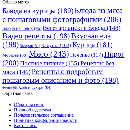
Облако меток
Блюда из мяса
Блюда из курицы
(180)
с пошаговыми фотографиями
(206)
Вегетарианские блюда
(148)
Блюда из яблок
(96)
Видео рецепты
(198)
Вкусная еда
(198)
Курица
(181)
Капуста
(102)
Завтрак
(81)
Мясо
(243)
Пирог
Печенье
(117)
Морковь
(88)
(200)
Рецепты без
Постное питание
(135)
Рецепты с подробным
мяса
(146)
пошаговым описанием и фото
(198)
Хлеб и сухари
(84)
Фарш
(66)
Обратная связь
Обратная связь
Правообладателям
Пользовательское соглашение
Политика конфиденциальности
Карта сайта