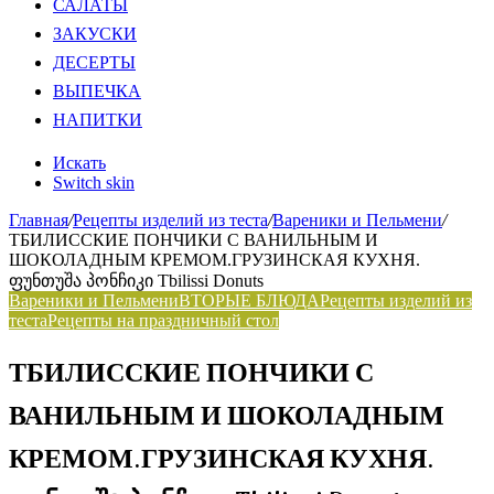
САЛАТЫ
ЗАКУСКИ
ДЕСЕРТЫ
ВЫПЕЧКА
НАПИТКИ
Искать
Switch skin
Главная
/
Рецепты изделий из теста
/
Вареники и Пельмени
/
ТБИЛИССКИЕ ПОНЧИКИ С ВАНИЛЬНЫМ И
ШОКОЛАДНЫМ КРЕМОМ.ГРУЗИНСКАЯ КУХНЯ.
ფუნთუშა პონჩიკი Tbilissi Donuts
Вареники и Пельмени
ВТОРЫЕ БЛЮДА
Рецепты изделий из
теста
Рецепты на праздничный стол
ТБИЛИССКИЕ ПОНЧИКИ С
ВАНИЛЬНЫМ И ШОКОЛАДНЫМ
КРЕМОМ.ГРУЗИНСКАЯ КУХНЯ.