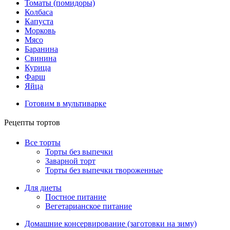
Томаты (помидоры)
Колбаса
Капуста
Морковь
Мясо
Баранина
Свинина
Курица
Фарш
Яйца
Готовим в мультиварке
Рецепты тортов
Все торты
Торты без выпечки
Заварной торт
Торты без выпечки твороженные
Для диеты
Постное питание
Вегетарианское питание
Домашние консервирование (заготовки на зиму)