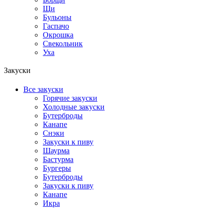
Щи
Бульоны
Гаспачо
Окрошка
Свекольник
Уха
Закуски
Все закуски
Горячие закуски
Холодные закуски
Бутерброды
Канапе
Снэки
Закуски к пиву
Шаурма
Бастурма
Бургеры
Бутерброды
Закуски к пиву
Канапе
Икра