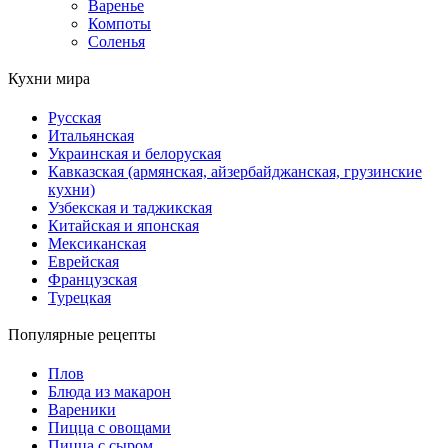
Варенье
Компоты
Соленья
Кухни мира
Русская
Итальянская
Украинская и белоруская
Кавказская (армянская, айзербайджанская, грузинские
кухни)
Узбекская и таджикская
Китайская и японская
Мексиканская
Еврейская
Французская
Турецкая
Популярные рецепты
Плов
Блюда из макарон
Вареники
Пицца с овощами
Пицца с сыром