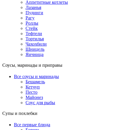
Аппетитные котлеты
Лазанья
Пудинги
Рагу
Роллы
Стейк
Тефтели
Тортилья
Чахохбили
Шницель
Яичница
Соусы, маринады и приправы
Все соусы и маринады
Бешамель
Кетчуп
Песто
Майонез
Соус для рыбы
Супы и похлебки
Все первые блюда
Борщи