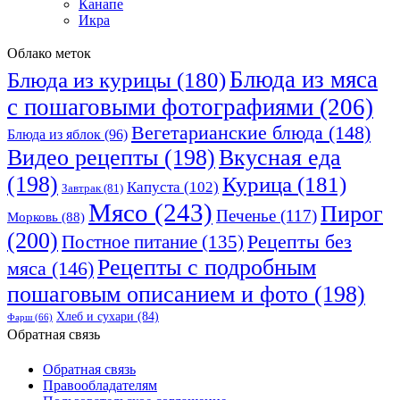
Канапе
Икра
Облако меток
Блюда из мяса
Блюда из курицы
(180)
с пошаговыми фотографиями
(206)
Вегетарианские блюда
(148)
Блюда из яблок
(96)
Видео рецепты
(198)
Вкусная еда
(198)
Курица
(181)
Капуста
(102)
Завтрак
(81)
Мясо
(243)
Пирог
Печенье
(117)
Морковь
(88)
(200)
Рецепты без
Постное питание
(135)
Рецепты с подробным
мяса
(146)
пошаговым описанием и фото
(198)
Хлеб и сухари
(84)
Фарш
(66)
Обратная связь
Обратная связь
Правообладателям