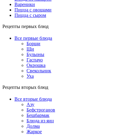
Вареники
Пицца с овощами
Пицца с сыром
Рецепты первых блюд
Все первые блюда
Борщи
Щи
Бульоны
Гаспачо
Окрошка
Свекольник
Уха
Рецепты вторых блюд
Все вторые блюда
Азу
Бефстроганов
Бешбармак
Блюда из яиц
Долма
Жаркое