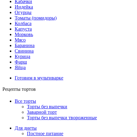
Кабачки
Индейка
Огурцы
Томаты (помидоры)
Колбаса
Капуста
Морковь
Мясо
Баранина
Свинина
Курица
Фарш
Яйца
Готовим в мультиварке
Рецепты тортов
Все торты
Торты без выпечки
Заварной торт
Торты без выпечки твороженные
Для диеты
Постное питание