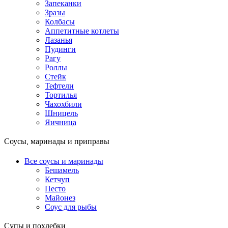
Запеканки
Зразы
Колбасы
Аппетитные котлеты
Лазанья
Пудинги
Рагу
Роллы
Стейк
Тефтели
Тортилья
Чахохбили
Шницель
Яичница
Соусы, маринады и приправы
Все соусы и маринады
Бешамель
Кетчуп
Песто
Майонез
Соус для рыбы
Супы и похлебки