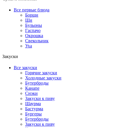
Все первые блюда
Борщи
Щи
Бульоны
Гаспачо
Окрошка
Свекольник
Уха
Закуски
Все закуски
Горячие закуски
Холодные закуски
Бутерброды
Канапе
Снэки
Закуски к пиву
Шаурма
Бастурма
Бургеры
Бутерброды
Закуски к пиву