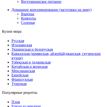
Вегетарианское питание
Домашние консервирование (заготовки на зиму)
Варенье
Компоты
Соленья
Кухни мира
Русская
Итальянская
Украинская и белоруская
Кавказская (армянская, айзербайджанская, грузинские
кухни)
Узбекская и таджикская
Китайская и японская
Мексиканская
Еврейская
Французская
Турецкая
Популярные рецепты
Плов
Блюда из макарон