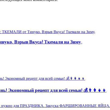
уко. Взрыв Вкуса! Ткемали на Зиму,
ь! Экономный рецепт для всей семьи! 💰👨👩👧👦