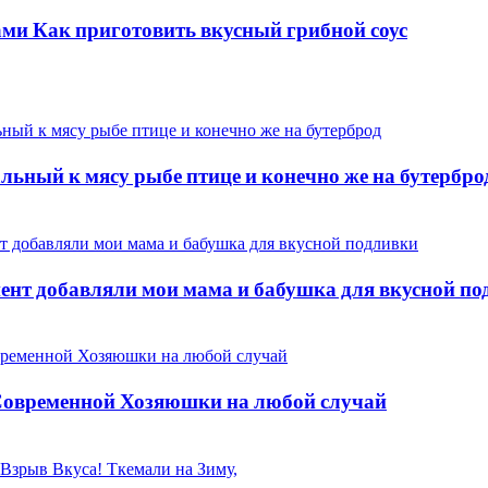
ми Как приготовить вкусный грибной соус
ьный к мясу рыбе птице и конечно же на бутербро
нт добавляли мои мама и бабушка для вкусной по
временной Хозяюшки на любой случай