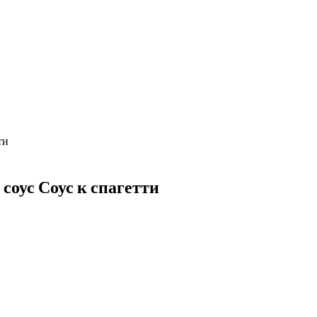
ти
ус Соус к спагетти