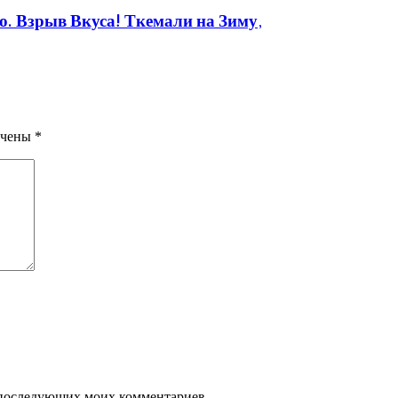
 Взрыв Вкуса! Ткемали на Зиму,
ечены
*
ля последующих моих комментариев.