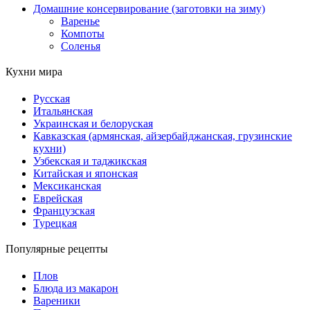
Домашние консервирование (заготовки на зиму)
Варенье
Компоты
Соленья
Кухни мира
Русская
Итальянская
Украинская и белоруская
Кавказская (армянская, айзербайджанская, грузинские
кухни)
Узбекская и таджикская
Китайская и японская
Мексиканская
Еврейская
Французская
Турецкая
Популярные рецепты
Плов
Блюда из макарон
Вареники