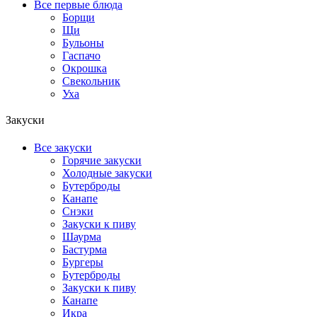
Все первые блюда
Борщи
Щи
Бульоны
Гаспачо
Окрошка
Свекольник
Уха
Закуски
Все закуски
Горячие закуски
Холодные закуски
Бутерброды
Канапе
Снэки
Закуски к пиву
Шаурма
Бастурма
Бургеры
Бутерброды
Закуски к пиву
Канапе
Икра