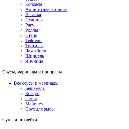
Колбасы
Аппетитные котлеты
Лазанья
Пудинги
Рагу
Роллы
Стейк
Тефтели
Тортилья
Чахохбили
Шницель
Яичница
Соусы, маринады и приправы
Все соусы и маринады
Бешамель
Кетчуп
Песто
Майонез
Соус для рыбы
Супы и похлебки