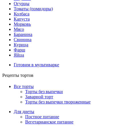
Огурцы
Томаты (помидоры)
Колбаса
Капуста
Морковь
Мясо
Баранина
Свинина
Курица
Фарш
Яйца
Готовим в мультиварке
Рецепты тортов
Все торты
Торты без выпечки
Заварной торт
Торты без выпечки твороженные
Для диеты
Постное питание
Вегетарианское питание