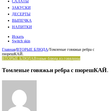
САЛАТЫ
ЗАКУСКИ
ДЕСЕРТЫ
ВЫПЕЧКА
НАПИТКИ
Искать
Switch skin
Главная
/
ВТОРЫЕ БЛЮДА
/
Томленые говяжьи ребра с
пюрешКАЙ.
ВТОРЫЕ БЛЮДА
Вторые блюда из говядины
Томленые говяжьи ребра с пюрешКАЙ.