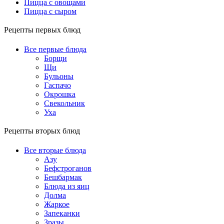
Пицца с овощами
Пицца с сыром
Рецепты первых блюд
Все первые блюда
Борщи
Щи
Бульоны
Гаспачо
Окрошка
Свекольник
Уха
Рецепты вторых блюд
Все вторые блюда
Азу
Бефстроганов
Бешбармак
Блюда из яиц
Долма
Жаркое
Запеканки
Зразы