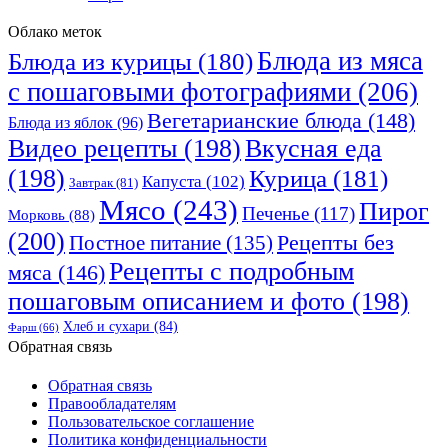
Облако меток
Блюда из мяса
Блюда из курицы
(180)
с пошаговыми фотографиями
(206)
Вегетарианские блюда
(148)
Блюда из яблок
(96)
Видео рецепты
(198)
Вкусная еда
(198)
Курица
(181)
Капуста
(102)
Завтрак
(81)
Мясо
(243)
Пирог
Печенье
(117)
Морковь
(88)
(200)
Рецепты без
Постное питание
(135)
Рецепты с подробным
мяса
(146)
пошаговым описанием и фото
(198)
Хлеб и сухари
(84)
Фарш
(66)
Обратная связь
Обратная связь
Правообладателям
Пользовательское соглашение
Политика конфиденциальности