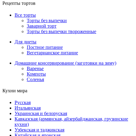
Рецепты тортов
Все торты
Торты без выпечки
Заварной торт
Торты без выпечки твороженные
Для диеты
Постное питание
Вегетарианское питание
Домашние консервирование (заготовки на зиму)
Варенье
Компоты
Соленья
Кухни мира
Русская
Итальянская
Украинская и белоруская
Кавказская (армянская, айзербайджанская, грузинские
кухни)
Узбекская и таджикская
Китайская и японская