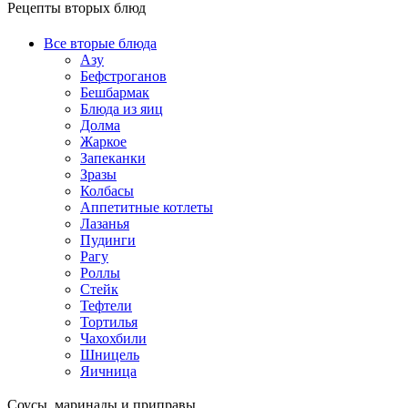
Рецепты вторых блюд
Все вторые блюда
Азу
Бефстроганов
Бешбармак
Блюда из яиц
Долма
Жаркое
Запеканки
Зразы
Колбасы
Аппетитные котлеты
Лазанья
Пудинги
Рагу
Роллы
Стейк
Тефтели
Тортилья
Чахохбили
Шницель
Яичница
Соусы, маринады и приправы