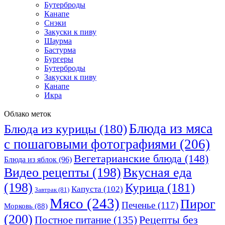
Бутерброды
Канапе
Снэки
Закуски к пиву
Шаурма
Бастурма
Бургеры
Бутерброды
Закуски к пиву
Канапе
Икра
Облако меток
Блюда из мяса
Блюда из курицы
(180)
с пошаговыми фотографиями
(206)
Вегетарианские блюда
(148)
Блюда из яблок
(96)
Видео рецепты
(198)
Вкусная еда
(198)
Курица
(181)
Капуста
(102)
Завтрак
(81)
Мясо
(243)
Пирог
Печенье
(117)
Морковь
(88)
(200)
Рецепты без
Постное питание
(135)