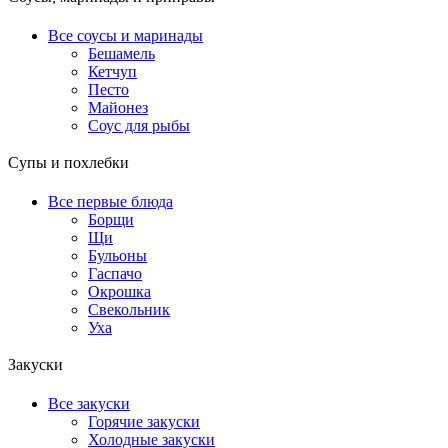
Все соусы и маринады
Бешамель
Кетчуп
Песто
Майонез
Соус для рыбы
Супы и похлебки
Все первые блюда
Борщи
Щи
Бульоны
Гаспачо
Окрошка
Свекольник
Уха
Закуски
Все закуски
Горячие закуски
Холодные закуски