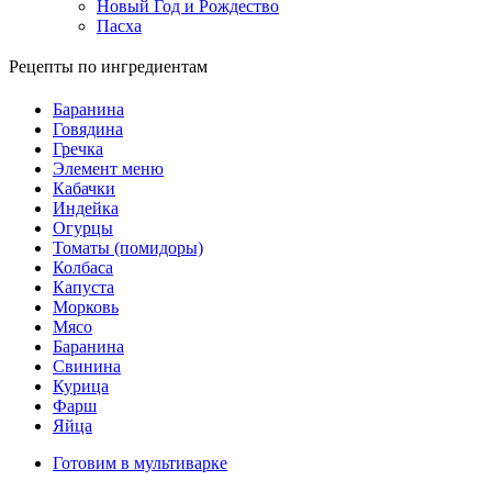
Новый Год и Рождество
Пасха
Рецепты по ингредиентам
Баранина
Говядина
Гречка
Элемент меню
Кабачки
Индейка
Огурцы
Томаты (помидоры)
Колбаса
Капуста
Морковь
Мясо
Баранина
Свинина
Курица
Фарш
Яйца
Готовим в мультиварке