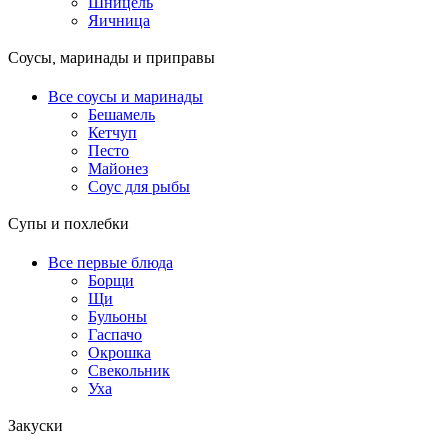
Шницель
Яичница
Соусы, маринады и приправы
Все соусы и маринады
Бешамель
Кетчуп
Песто
Майонез
Соус для рыбы
Супы и похлебки
Все первые блюда
Борщи
Щи
Бульоны
Гаспачо
Окрошка
Свекольник
Уха
Закуски