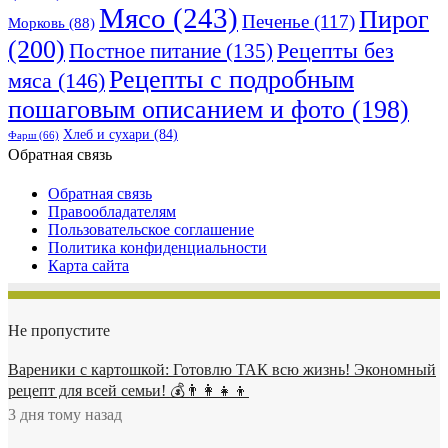
Мясо
(243)
Пирог
Печенье
(117)
Морковь
(88)
(200)
Рецепты без
Постное питание
(135)
Рецепты с подробным
мяса
(146)
пошаговым описанием и фото
(198)
Хлеб и сухари
(84)
Фарш
(66)
Обратная связь
Обратная связь
Правообладателям
Пользовательское соглашение
Политика конфиденциальности
Карта сайта
Не пропустите
Вареники с картошкой: Готовлю ТАК всю жизнь! Экономный
рецепт для всей семьи! 💰👨👩👧👦
3 дня тому назад