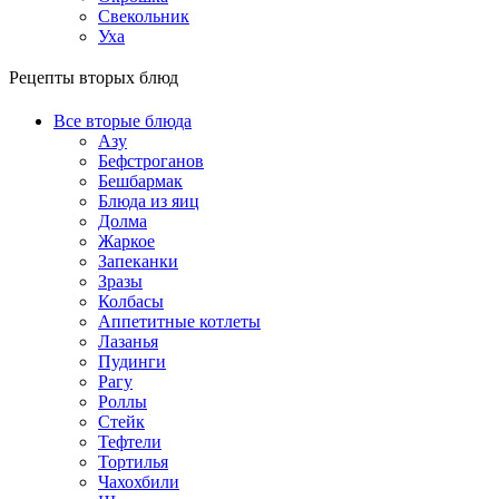
Свекольник
Уха
Рецепты вторых блюд
Все вторые блюда
Азу
Бефстроганов
Бешбармак
Блюда из яиц
Долма
Жаркое
Запеканки
Зразы
Колбасы
Аппетитные котлеты
Лазанья
Пудинги
Рагу
Роллы
Стейк
Тефтели
Тортилья
Чахохбили