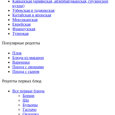
Кавказская (армянская, айзербайджанская, грузинские
кухни)
Узбекская и таджикская
Китайская и японская
Мексиканская
Еврейская
Французская
Турецкая
Популярные рецепты
Плов
Блюда из макарон
Вареники
Пицца с овощами
Пицца с сыром
Рецепты первых блюд
Все первые блюда
Борщи
Щи
Бульоны
Гаспачо
Окрошка