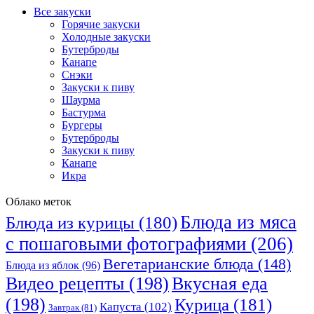
Все закуски
Горячие закуски
Холодные закуски
Бутерброды
Канапе
Снэки
Закуски к пиву
Шаурма
Бастурма
Бургеры
Бутерброды
Закуски к пиву
Канапе
Икра
Облако меток
Блюда из мяса
Блюда из курицы
(180)
с пошаговыми фотографиями
(206)
Вегетарианские блюда
(148)
Блюда из яблок
(96)
Видео рецепты
(198)
Вкусная еда
(198)
Курица
(181)
Капуста
(102)
Завтрак
(81)