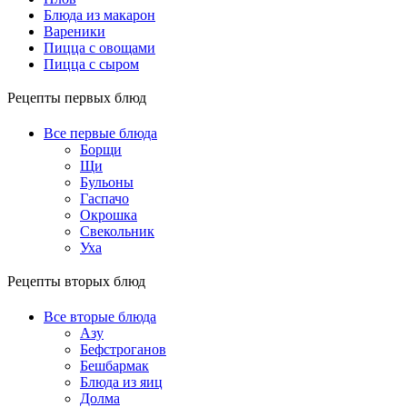
Блюда из макарон
Вареники
Пицца с овощами
Пицца с сыром
Рецепты первых блюд
Все первые блюда
Борщи
Щи
Бульоны
Гаспачо
Окрошка
Свекольник
Уха
Рецепты вторых блюд
Все вторые блюда
Азу
Бефстроганов
Бешбармак
Блюда из яиц
Долма