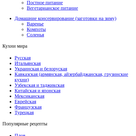
Постное питание
Вегетарианское питание
Домашние консервирование (заготовки на зиму)
Варенье
Компоты
Соленья
Кухни мира
Русская
Итальянская
Украинская и белоруская
Кавказская (армянская, айзербайджанская, грузинские
кухни)
Узбекская и таджикская
Китайская и японская
Мексиканская
Еврейская
Французская
Турецкая
Популярные рецепты
Плов