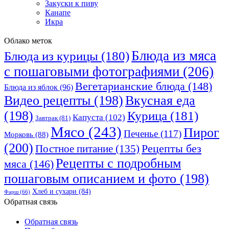
Закуски к пиву
Канапе
Икра
Облако меток
Блюда из мяса
Блюда из курицы
(180)
с пошаговыми фотографиями
(206)
Вегетарианские блюда
(148)
Блюда из яблок
(96)
Видео рецепты
(198)
Вкусная еда
(198)
Курица
(181)
Капуста
(102)
Завтрак
(81)
Мясо
(243)
Пирог
Печенье
(117)
Морковь
(88)
(200)
Рецепты без
Постное питание
(135)
Рецепты с подробным
мяса
(146)
пошаговым описанием и фото
(198)
Хлеб и сухари
(84)
Фарш
(66)
Обратная связь
Обратная связь