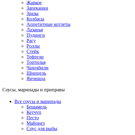
Жаркое
Запеканки
Зразы
Колбасы
Аппетитные котлеты
Лазанья
Пудинги
Рагу
Роллы
Стейк
Тефтели
Тортилья
Чахохбили
Шницель
Яичница
Соусы, маринады и приправы
Все соусы и маринады
Бешамель
Кетчуп
Песто
Майонез
Соус для рыбы