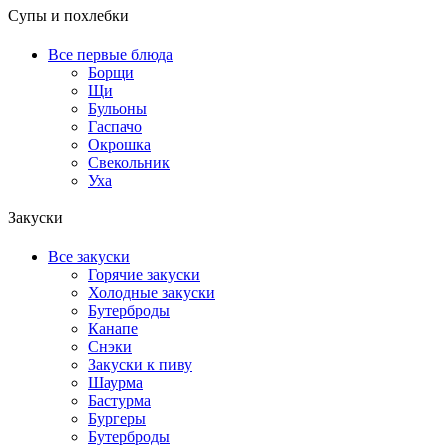
Супы и похлебки
Все первые блюда
Борщи
Щи
Бульоны
Гаспачо
Окрошка
Свекольник
Уха
Закуски
Все закуски
Горячие закуски
Холодные закуски
Бутерброды
Канапе
Снэки
Закуски к пиву
Шаурма
Бастурма
Бургеры
Бутерброды