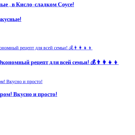
е , в Кисло-сладком Соусе!
вкусные!
кономный рецепт для всей семьи! 💰👨👩👧👦
! Вкусно и просто!