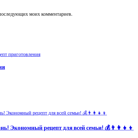
ля последующих моих комментариев.
ия
ь! Экономный рецепт для всей семьи! 💰👨👩👧👦